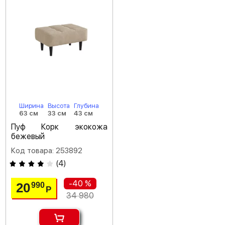
Ширина
Высота
Глубина
63 см
33 см
43 см
Пуф Корк экокожа
бежевый
Код товара: 253892
(
4
)
-40 %
20
990
Р
34 980