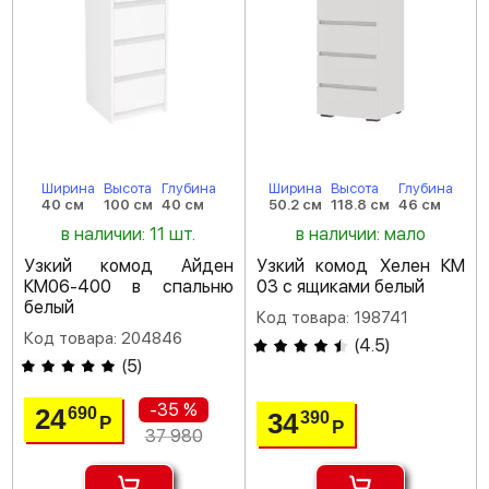
Ширина
Высота
Глубина
Ширина
Высота
Глубина
40 см
100 см
40 см
50.2 см
118.8 см
46 см
в наличии: 11 шт.
в наличии: мало
Узкий комод Айден
Узкий комод Хелен КМ
КМ06-400 в спальню
03 с ящиками белый
белый
Код товара: 198741
Код товара: 204846
(
4.5
)
(
5
)
-35 %
24
690
34
390
Р
Р
37 980