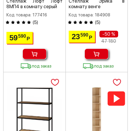
Стеллаж Лофт Лофт
Стеллаж Эрика в
8МП4 в комнату серый
комнату венге
Код товара: 177416
Код товара: 184908
(
5
)
(
5
)
-50 %
23
590
59
590
Р
Р
47 180
под заказ
под заказ