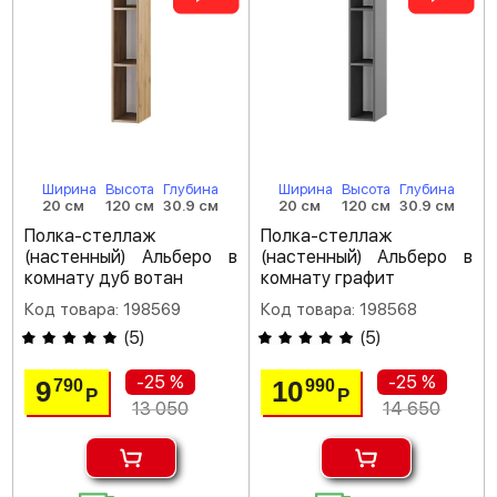
Ширина
Высота
Глубина
Ширина
Высота
Глубина
20 см
120 см
30.9 см
20 см
120 см
30.9 см
Полка-стеллаж
Полка-стеллаж
(настенный) Альберо в
(настенный) Альберо в
комнату дуб вотан
комнату графит
Код товара: 198569
Код товара: 198568
(
5
)
(
5
)
-25 %
-25 %
9
10
790
990
Р
Р
13 050
14 650