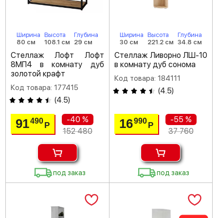
Ширина
Высота
Глубина
Ширина
Высота
Глубина
80 см
108.1 см
29 см
30 см
221.2 см
34.8 см
Стеллаж Лофт Лофт
Стеллаж Ливорно ЛШ-10
8МП4 в комнату дуб
в комнату дуб сонома
золотой крафт
Код товара: 184111
Код товара: 177415
(
4.5
)
(
4.5
)
-40 %
-55 %
91
16
490
990
Р
Р
152 480
37 760
под заказ
под заказ