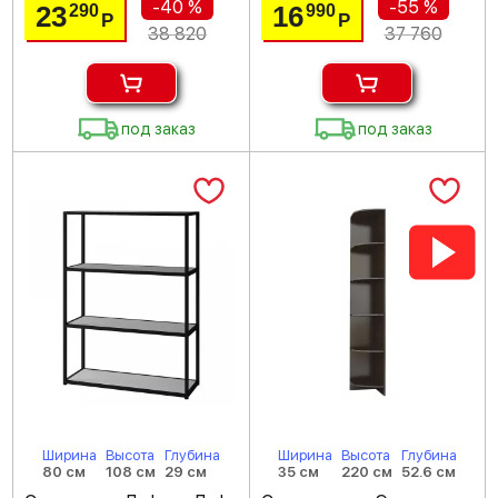
-40 %
-55 %
23
16
290
990
Р
Р
38 820
37 760
под заказ
под заказ
Ширина
Высота
Глубина
Ширина
Высота
Глубина
80 см
108 см
29 см
35 см
220 см
52.6 см