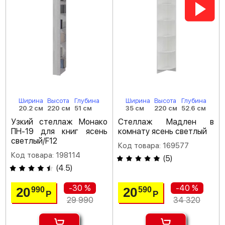
Ширина
Высота
Глубина
Ширина
Высота
Глубина
20.2 см
220 см
51 см
35 см
220 см
52.6 см
Узкий стеллаж Монако
Стеллаж Мадлен в
ПН-19 для книг ясень
комнату ясень светлый
светлый/F12
Код товара: 169577
Код товара: 198114
(
5
)
(
4.5
)
-30 %
-40 %
20
20
990
590
Р
Р
29 990
34 320