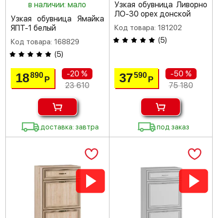
в наличии: мало
Узкая обувница Ливорно
ЛО-30 орех донской
Узкая обувница Ямайка
ЯПТ-1 белый
Код товара: 181202
(
5
)
Код товара: 168829
(
5
)
-20 %
-50 %
18
37
890
590
Р
Р
23 610
75 180
доставка: завтра
под заказ