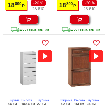
-20 %
-20 %
18
18
890
890
Р
Р
23 610
23 610
доставка: завтра
доставка: завтра
Ширина
Высота
Глубина
Ширина
Высота
Глубина
45 см
102.6 см
27 см
60 см
113 см
35 см