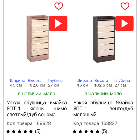
Ширина
Высота
Глубина
Ширина
Высота
Глубина
45 см
102.6 см
27 см
45 см
102.6 см
27 см
в наличии: мало
в наличии: мало
Узкая обувница Ямайка
Узкая обувница Ямайка
ЯПТ-1 ясень шимо
ЯПТ-1 венге/дуб
светлый/дуб сонома
молочный
Код товара: 168828
Код товара: 168827
(
5
)
(
5
)