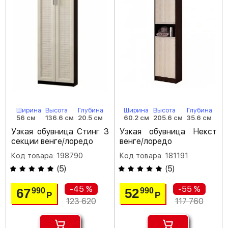
Ширина
Высота
Глубина
Ширина
Высота
Глубина
56 см
136.6 см
20.5 см
60.2 см
205.6 см
35.6 см
Узкая обувница Стинг 3
Узкая обувница Некст
секции венге/лоредо
венге/лоредо
Код товара: 198790
Код товара: 181191
(
5
)
(
5
)
-45 %
-55 %
67
52
990
990
Р
Р
123 620
117 760