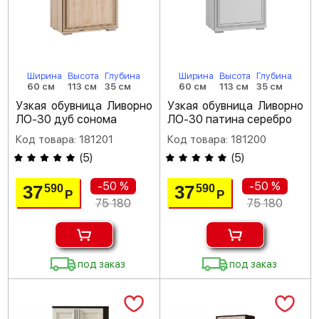
Ширина
Высота
Глубина
Ширина
Высота
Глубина
60 см
113 см
35 см
60 см
113 см
35 см
Узкая обувница Ливорно
Узкая обувница Ливорно
ЛО-30 дуб сонома
ЛО-30 патина серебро
Код товара: 181201
Код товара: 181200
(
5
)
(
5
)
-50 %
-50 %
37
37
590
590
Р
Р
75 180
75 180
под заказ
под заказ