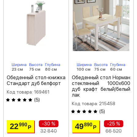
Ширина
Высота
Глубина
Ширина
Высота
Глубина
23 см
75 см
80 см
100 см
75 см
60 см
Обеденный стол-книжка
Обеденный стол Норман
Стандарт дуб белфорт
стеклянный 1000х600
дуб крафт белый/белый
Код товара: 169461
лак
(
5
)
Код товара: 215458
(
5
)
-30 %
-25 %
22
49
990
890
Р
Р
32 840
66 520