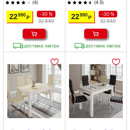
(
4
)
(
4.5
)
-30 %
-30 %
22
22
990
990
Р
Р
32 840
32 840
доставка: завтра
доставка: завтра