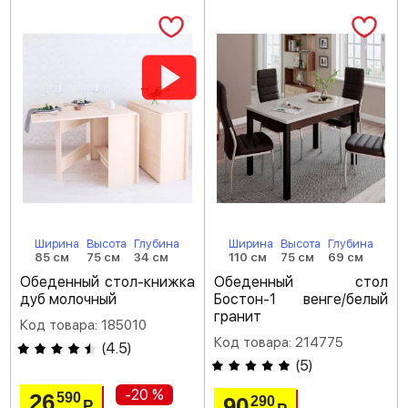
Ширина
Высота
Глубина
Ширина
Высота
Глубина
85 см
75 см
34 см
110 см
75 см
69 см
Обеденный стол-книжка
Обеденный стол
дуб молочный
Бостон-1 венге/белый
гранит
Код товара: 185010
Код товара: 214775
(
4.5
)
(
5
)
-20 %
26
590
90
290
Р