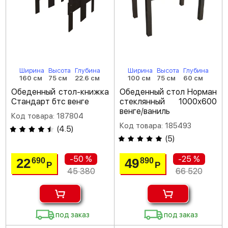
Ширина
Высота
Глубина
Ширина
Высота
Глубина
160 см
75 см
22.6 см
100 см
75 см
60 см
Обеденный стол-книжка
Обеденный стол Норман
Стандарт бтс венге
стеклянный 1000х600
венге/ваниль
Код товара: 187804
Код товара: 185493
(
4.5
)
(
5
)
-50 %
-25 %
22
49
690
890
Р
Р
45 380
66 520
под заказ
под заказ