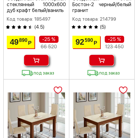
стеклянный 1000х600
Бостон-2 черный/белый
дуб крафт белый/ваниль
гранит
Код товара: 185497
Код товара: 214799
(
4.5
)
(
5
)
-25 %
-25 %
49
92
890
590
Р
Р
66 520
123 450
под заказ
под заказ