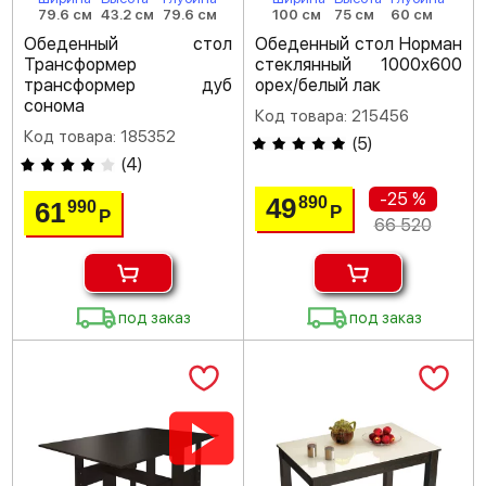
79.6 см
43.2 см
79.6 см
100 см
75 см
60 см
Обеденный стол
Обеденный стол Норман
Трансформер
стеклянный 1000х600
трансформер дуб
орех/белый лак
сонома
Код товара: 215456
Код товара: 185352
(
5
)
(
4
)
-25 %
49
890
61
990
Р
Р
66 520
под заказ
под заказ