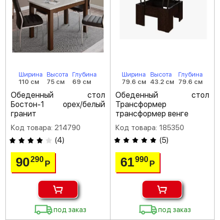
Ширина
Высота
Глубина
Ширина
Высота
Глубина
110 см
75 см
69 см
79.6 см
43.2 см
79.6 см
Обеденный стол
Обеденный стол
Бостон-1 орех/белый
Трансформер
гранит
трансформер венге
Код товара: 214790
Код товара: 185350
(
4
)
(
5
)
90
61
290
990
Р
Р
под заказ
под заказ