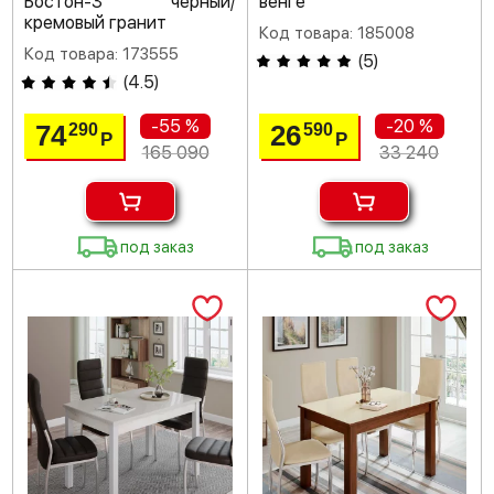
Бостон-3 черный/
венге
кремовый гранит
Код товара: 185008
Код товара: 173555
(
5
)
(
4.5
)
-55 %
-20 %
74
26
290
590
Р
Р
165 090
33 240
под заказ
под заказ