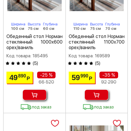
Ширина
Высота
Глубина
Ширина
Высота
Глубина
100 см
75 см
60 см
110 см
75 см
70 см
Обеденный стол Норман
Обеденный стол Норман
стеклянный 1000х600
стеклянный 1100х700
орех/ваниль
орех/ваниль
Код товара: 185495
Код товара: 169589
(
5
)
(
5
)
-25 %
-35 %
49
59
890
990
Р
Р
66 520
92 290
под заказ
под заказ