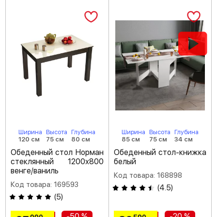
Ширина
Высота
Глубина
Ширина
Высота
Глубина
120 см
75 см
80 см
85 см
75 см
34 см
Обеденный стол Норман
Обеденный стол-книжка
стеклянный 1200х800
белый
венге/ваниль
Код товара: 168898
Код товара: 169593
(
4.5
)
(
5
)
-50 %
-20 %