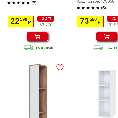
Код товара: 175056
(
5
)
(
5
)
-30 %
-20
22
73
590
590
Р
Р
32 270
91 9
под заказ
под за