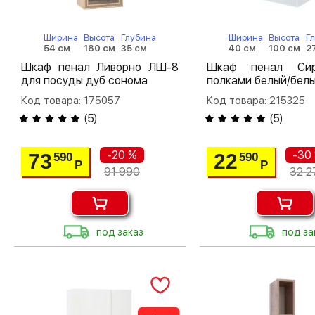
Ширина
Высота
Глубина
Ширина
Высота
Г
54 см
180 см
35 см
40 см
100 см
2
Шкаф пенал Ливорно ЛШ-8
Шкаф пенал Си
для посуды дуб сонома
полками белый/белы
Код товара: 175057
Код товара: 215325
(
5
)
(
5
)
-20 %
-30
73
22
590
590
Р
Р
91 990
32 2
под заказ
под за