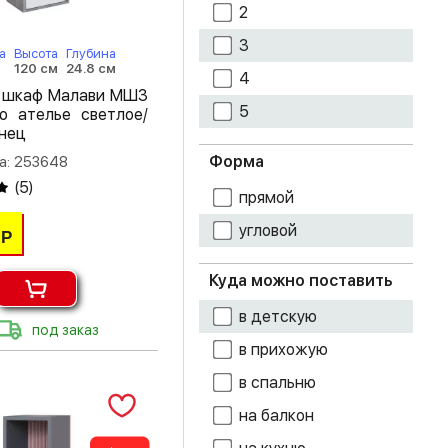
какао
2
дуб вотан
3
а
Высота
Глубина
120 см
24.8 см
4
дуб делано
 шкаф Малави МШ3
5
ю ателье светлое/
дуб золотой
янец
крафт
Форма
а: 253648
дуб каньон
(
5
)
прямой
дуб крафт белый
угловой
Р
дуб крафт серый
Куда можно поставить
дуб крафт
в детскую
табачный
под заказ
в прихожую
дуб молочный
в спальню
дуб смоки
на балкон