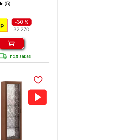
(
5
)
цемент
-30 %
цемент светлый
Р
32 270
шарлиз кашемир
ясень светлый
под заказ
ясень темный
ясень шимо
светлый
ясень шимо
темный