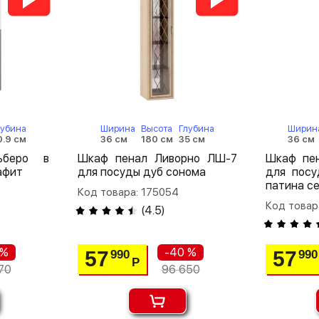
лубина
Ширина
Высота
Глубина
Ширин
0.9 см
36 см
180 см
35 см
36 см
ьберо в
Шкаф пенал Ливорно ЛШ-7
Шкаф пе
афит
для посуды дуб сонома
для посу
патина с
Код товара: 175054
Код товар
(
4.5
)
 %
-40 %
57
57
990
990
Р
70
96 650