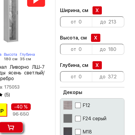
Ширина, см
X
Высота, см
X
а
Высота
Глубина
180 см
35 см
Глубина, см
X
нал Ливорно ЛШ-7
ды ясень светлый/
еребро
а: 175053
Декоры
(
5
)
F12
-40 %
Р
96 650
F24 серый
M18