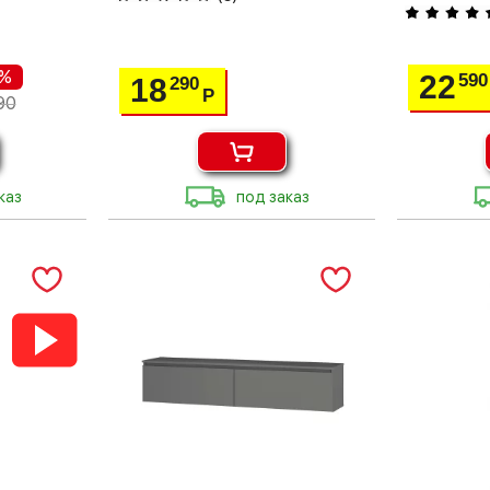
 %
22
590
18
290
Р
90
каз
под заказ