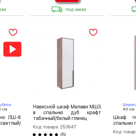
каз
под заказ
лубина
Ширин
Навесной шкаф Малави МШ3
5 см
40 см
в спальню дуб крафт
рно ЛШ-8
Шкаф п
табачный/белый глянец
светлый/
спальню 
Код товара: 253647
Код товар
(
5
)