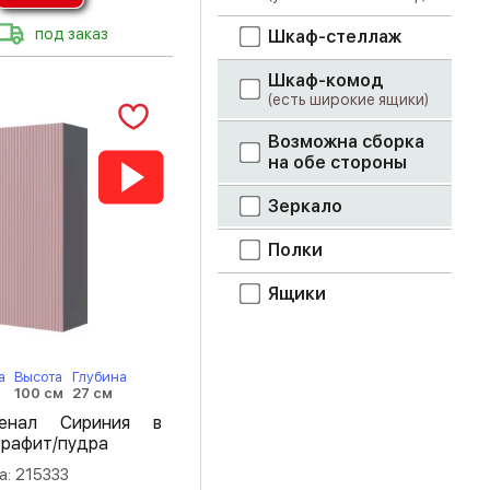
лоредо
под заказ
Шкаф-стеллаж
метрополитан
грей
Шкаф-комод
(есть широкие ящики)
Моно керамика
Возможна сборка
мрамор дарк
на обе стороны
мрамор лайт
Зеркало
орех донской
Полки
Ящики
патина серебро
пудра
а
Высота
Глубина
супермат белый
100 см
27 см
енал Сириния в
терракота
графит/пудра
а: 215333
фотопечать