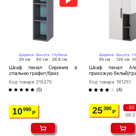
Ширина
Высота
Глубина
Ширина
Высота
Г
20 см
80 см
26.8 см
55 см
120 см
3
Шкаф пенал Сириния в
Шкаф пенал Ал
спальню графит/бриз
прихожую белый/гр
Код товара: 215275
Код товара: 181251
(
5
)
(
4
)
-30
25
390
10
990
Р
Р
36 2