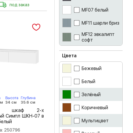
под заказ
MF07 белый
MF11 шарли бриз
MF12 эвкалипт
софт
MF14 муссон
софт
Цвета
айриш
Бежевый
артвуд темный
Белый
ателье светлое
Зелёный
а
Высота
Глубина
см
34 см
35.6 см
белое дерево
Коричневый
ной шкаф 2-х
ый Симпл ШКН-07 в
белый
Мультицвет
белый
а: 250796
белый глянец