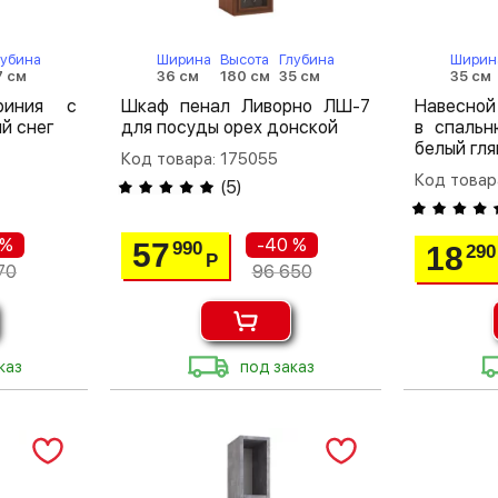
лубина
Ширина
Высота
Глубина
Ширин
7 см
36 см
180 см
35 см
35 см
риния с
Шкаф пенал Ливорно ЛШ-7
Навесной
й снег
для посуды орех донской
в спальн
белый гл
Код товара: 175055
Код товар
(
5
)
 %
-40 %
57
990
18
290
Р
70
96 650
каз
под заказ