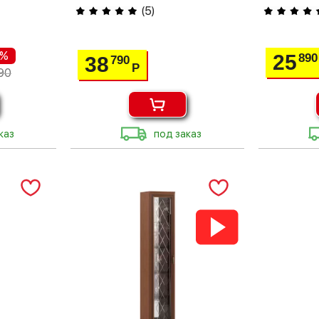
(
5
)
 %
25
890
38
790
Р
90
каз
под заказ