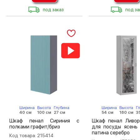
под заказ
под за
Ширина
Высота
Глубина
Ширина
Высота
Г
40 см
100 см
27 см
54 см
180 см
3
Шкаф пенал Сириния с
Шкаф пенал Ливо
полками графит/бриз
для посуды ясень 
патина серебро
Код товара: 215414