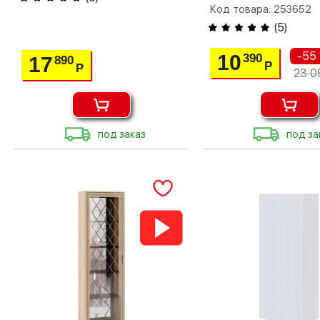
Код товара: 253652
(
5
)
-55
10
390
17
890
Р
Р
23 0
под заказ
под за