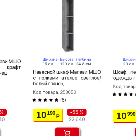
Ширина
Высота
Глубина
Ширин
лави МШО
15 см
120 см
24.8 см
20 см
б крафт
Навесной шкаф Малави МШО
Шкаф пе
нец
с полками ателье светлое/
одежды г
белый глянец
Код товар
Код товара: 253650
(
5
)
 %
-55 %
10
190
10
990
Р
40
22 640