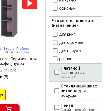
на кухню
дуб сонома
офисный
дуб шале
мореный
Что можно положить
дуб шале
(назначение)
серебро
для книг
дуб эндгрейн
для одежды
дуб юкон
а
Высота
Глубина
для посуды
80 см
26.8 см
железный
разное
нал Сириния для
камень
рафит/пудра
Платяной
а: 215274
камень серый
(есть штанга для
вешалок)
(
5
)
кашемир
Стеклянный шкаф
витрина для
кенди
посуды
Р
кофе с молоком
Пенал
(узкий высокий шкаф)