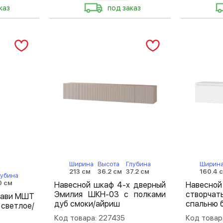
каз
под заказ
Ширина
Высота
Глубина
Ширин
213 см
36.2 см
37.2 см
160.4 
лубина
0 см
Навесной шкаф 4-х дверный
Навес
Эмилия ШКН-03 с полками
створчат
лави МШТ
дуб смоки/айриш
спальню 
светлое/
Код товара: 227435
Код товар