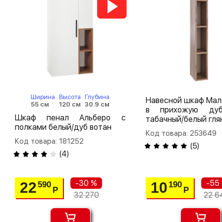
Ширина
Высота
Глубина
Навесной шкаф Ма
55 см
120 см
30.9 см
в прихожую ду
Шкаф пенал Альберо с
табачный/белый гля
полками белый/дуб вотан
Код товара: 253649
Код товара: 181252
(
5
)
(
4
)
-30 %
-55
22
10
590
190
Р
Р
32 270
22 6