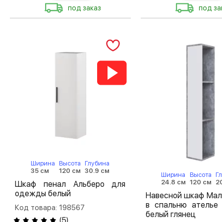
под заказ
под за
Ширина
Высота
Глубина
35 см
120 см
30.9 см
Ширина
Высота
Г
24.8 см
120 см
2
Шкаф пенал Альберо для
одежды белый
Навесной шкаф Ма
в спальню ателье 
Код товара: 198567
белый глянец
(
5
)