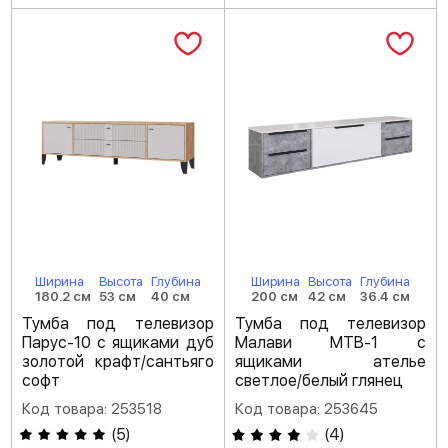
Ширина
Высота
Глубина
Ширина
Высота
Глубина
180.2 см
53 см
40 см
200 см
42 см
36.4 см
Тумба под телевизор
Тумба под телевизор
Парус-10 с ящиками дуб
Малави МТВ-1 с
золотой крафт/сантьяго
ящиками ателье
софт
светлое/белый глянец
Код товара: 253518
Код товара: 253645
(
5
)
(
4
)