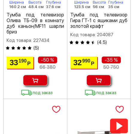
Ширина
Высота
Глубина
Ширина
Высота
Глубина
160.2 см
48.4 см
37.6 см
123.5 см
56 см
35 см
Тумба под телевизор
Тумба под телевизор
Олива ТБ-09 в комнату
Гира ГТ-1 с ящиками дуб
дуб каньон/MF11 шарли
золотой крафт
бриз
Код товара: 204087
Код товара: 227434
(
4.5
)
(
5
)
-50 %
-35 %
33
32
190
990
Р
Р
66 380
50 750
под заказ
под заказ