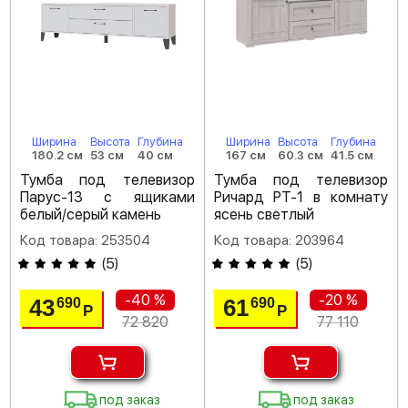
Ширина
Высота
Глубина
Ширина
Высота
Глубина
180.2 см
53 см
40 см
167 см
60.3 см
41.5 см
Тумба под телевизор
Тумба под телевизор
Парус-13 с ящиками
Ричард РТ-1 в комнату
белый/серый камень
ясень светлый
Код товара: 253504
Код товара: 203964
(
5
)
(
5
)
-40 %
-20 %
43
61
690
690
Р
Р
72 820
77 110
под заказ
под заказ