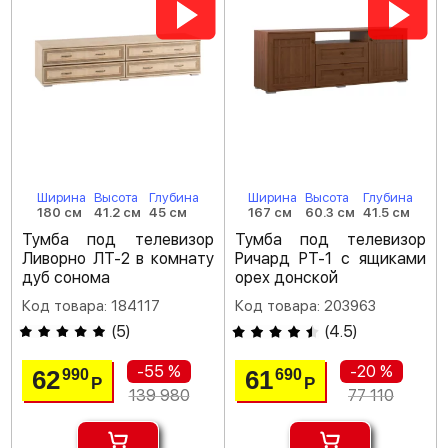
Ширина
Высота
Глубина
Ширина
Высота
Глубина
180 см
41.2 см
45 см
167 см
60.3 см
41.5 см
Тумба под телевизор
Тумба под телевизор
Ливорно ЛТ-2 в комнату
Ричард РТ-1 с ящиками
дуб сонома
орех донской
Код товара: 184117
Код товара: 203963
(
5
)
(
4.5
)
-55 %
-20 %
62
61
990
690
Р
Р
139 980
77 110