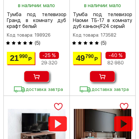
в наличии: мало
в наличии: мало
Тумба под телевизор
Тумба под телевизор
Гранд в комнату дуб
Наоми ТБ-17 в комнату
крафт белый
дуб каньон/F24 серый
Код товара: 198926
Код товара: 173582
(
5
)
(
5
)
-25 %
-40 %
21
49
990
790
Р
Р
29 320
82 980
доставка: завтра
доставка: завтра