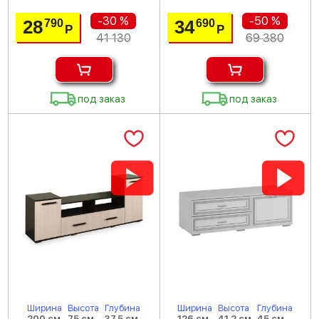
-30 %
-50 %
28
34
790
690
Р
Р
41 130
69 380
под заказ
под заказ
Ширина
Высота
Глубина
Ширина
Высота
Глубина
200 см
75 см
37.5 см
126 см
41.2 см
45 см