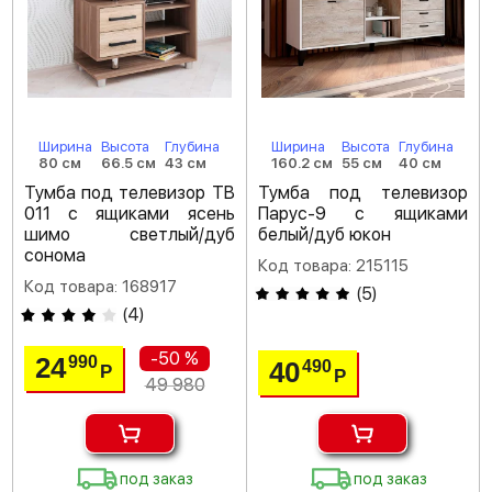
Ширина
Высота
Глубина
Ширина
Высота
Глубина
80 см
66.5 см
43 см
160.2 см
55 см
40 см
Тумба под телевизор ТВ
Тумба под телевизор
011 с ящиками ясень
Парус-9 с ящиками
шимо светлый/дуб
белый/дуб юкон
сонома
Код товара: 215115
Код товара: 168917
(
5
)
(
4
)
-50 %
24
990
40
490
Р
Р
49 980
под заказ
под заказ