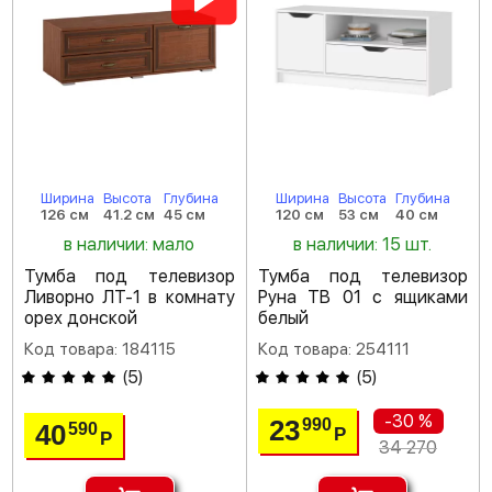
Ширина
Высота
Глубина
Ширина
Высота
Глубина
126 см
41.2 см
45 см
120 см
53 см
40 см
в наличии: мало
в наличии: 15 шт.
Тумба под телевизор
Тумба под телевизор
Ливорно ЛТ-1 в комнату
Руна ТВ 01 с ящиками
орех донской
белый
Код товара: 184115
Код товара: 254111
(
5
)
(
5
)
-30 %
23
990
40
590
Р
Р
34 270