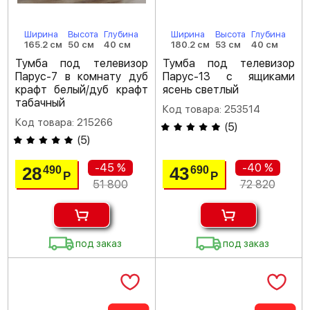
Ширина
Высота
Глубина
Ширина
Высота
Глубина
165.2 см
50 см
40 см
180.2 см
53 см
40 см
Тумба под телевизор
Тумба под телевизор
Парус-7 в комнату дуб
Парус-13 с ящиками
крафт белый/дуб крафт
ясень светлый
табачный
Код товара: 253514
Код товара: 215266
(
5
)
(
5
)
-45 %
-40 %
28
43
490
690
Р
Р
51 800
72 820
под заказ
под заказ