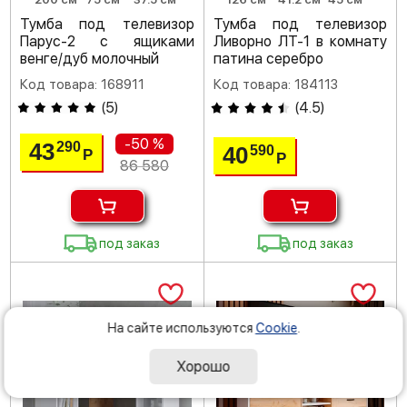
Тумба под телевизор
Тумба под телевизор
Парус-2 с ящиками
Ливорно ЛТ-1 в комнату
венге/дуб молочный
патина серебро
Код товара: 168911
Код товара: 184113
(
5
)
(
4.5
)
-50 %
43
290
40
590
Р
Р
86 580
под заказ
под заказ
На сайте используются
Cookie
.
Хорошо