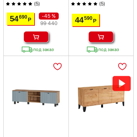
(
5
)
(
5
)
-45 %
54
690
44
590
Р
Р
99 440
под заказ
под заказ