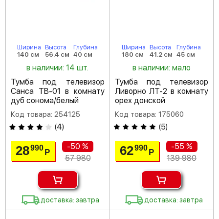
Ширина
Высота
Глубина
Ширина
Высота
Глубина
140 см
56.4 см
40 см
180 см
41.2 см
45 см
в наличии: 14 шт.
в наличии: мало
Тумба под телевизор
Тумба под телевизор
Санса ТВ-01 в комнату
Ливорно ЛТ-2 в комнату
дуб сонома/белый
орех донской
Код товара: 254125
Код товара: 175060
(
4
)
(
5
)
-50 %
-55 %
28
62
990
990
Р
Р
57 980
139 980
доставка: завтра
доставка: завтра