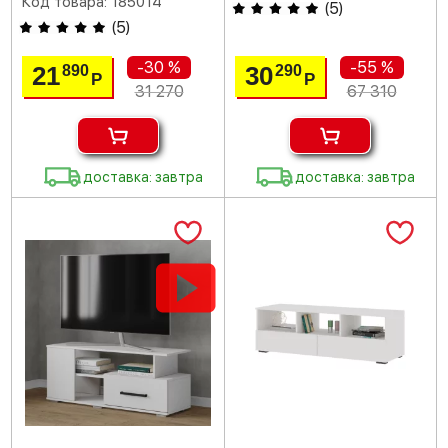
Код товара: 185014
(
5
)
(
5
)
-30 %
-55 %
21
30
890
290
Р
Р
31 270
67 310
доставка: завтра
доставка: завтра