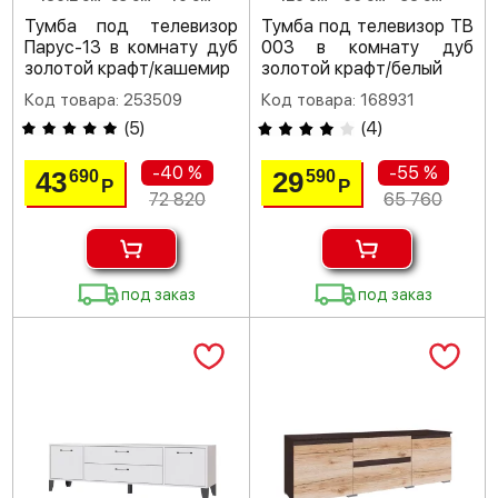
Тумба под телевизор
Тумба под телевизор ТВ
Парус-13 в комнату дуб
003 в комнату дуб
золотой крафт/кашемир
золотой крафт/белый
Код товара: 253509
Код товара: 168931
(
5
)
(
4
)
-40 %
-55 %
43
29
690
590
Р
Р
72 820
65 760
под заказ
под заказ