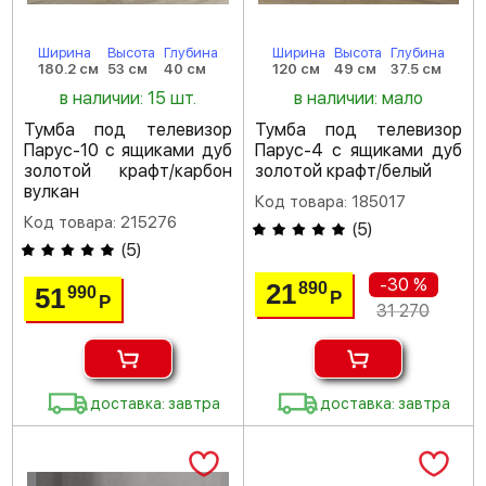
Ширина
Высота
Глубина
Ширина
Высота
Глубина
180.2 см
53 см
40 см
120 см
49 см
37.5 см
в наличии: 15 шт.
в наличии: мало
Тумба под телевизор
Тумба под телевизор
Парус-10 с ящиками дуб
Парус-4 с ящиками дуб
золотой крафт/карбон
золотой крафт/белый
вулкан
Код товара: 185017
Код товара: 215276
(
5
)
(
5
)
-30 %
21
890
51
990
Р
Р
31 270
доставка: завтра
доставка: завтра