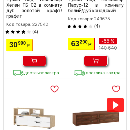
Хелен ТБ 02 в комнату
Парус-12 в комнату
дуб золотой крафт/
белый/дуб канадский
графит
Код товара: 249675
Код товара: 227542
(
4
)
(
4
)
-55 %
63
290
30
990
Р
Р
140 640
доставка: завтра
доставка: завтра