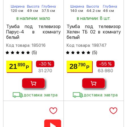
Ширина
Высота
Глубина
Ширина
Высота
Глубина
120 см
49 см
37.5 см
140 см
44.2 см
46 см
в наличии: мало
в наличии: 8 шт.
Тумба под телевизор
Тумба под телевизор
Парус-4 в комнату
Хелен ТБ 02 в комнату
белый
белый
Код товара: 185016
Код товара: 198747
(
5
)
(
5
)
-30 %
-55 %
21
28
890
790
Р
Р
31 270
63 980
доставка: завтра
доставка: завтра