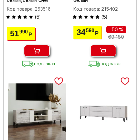
белый/белый снег
белый
Код товара: 253516
Код товара: 215402
(
5
)
(
5
)
-50 %
34
590
51
990
Р
Р
69 180
под заказ
под заказ