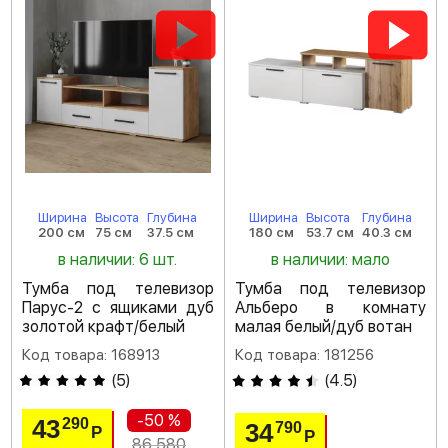
Ширина
Высота
Глубина
Ширина
Высота
Глубина
200 см
75 см
37.5 см
180 см
53.7 см
40.3 см
в наличии: 6 шт.
в наличии: мало
Тумба под телевизор
Тумба под телевизор
Парус-2 с ящиками дуб
Альберо в комнату
золотой крафт/белый
малая белый/дуб вотан
Код товара: 168913
Код товара: 181256
(
5
)
(
4.5
)
-50 %
43
290
34
790
Р
Р
86 580