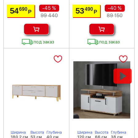
-45 %
-40 %
54
53
690
490
Р
Р
99 440
89 150
под заказ
под заказ
Ширина
Высота
Глубина
Ширина
Высота
Глубина
180.2 см
53 см
40 см
120 см
66 см
38 см