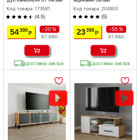
Код товара: 173581
Код товара: 204853
(
4.5
)
(
5
)
-20 %
-55 %
54
23
390
390
Р
Р
67 990
51 980
доставка: завтра
доставка: завтра