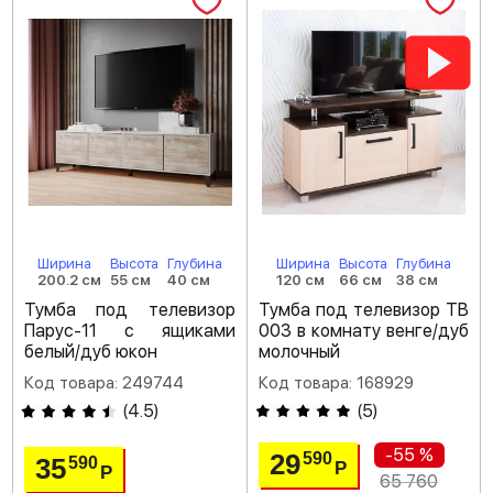
Ширина
Высота
Глубина
Ширина
Высота
Глубина
200.2 см
55 см
40 см
120 см
66 см
38 см
Тумба под телевизор
Тумба под телевизор ТВ
Парус-11 с ящиками
003 в комнату венге/дуб
белый/дуб юкон
молочный
Код товара: 249744
Код товара: 168929
(
4.5
)
(
5
)
-55 %
29
590
35
590
Р
Р
65 760