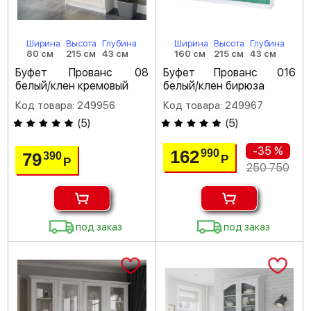
Ширина
Высота
Глубина
Ширина
Высота
Глубина
80 см
215 см
43 см
160 см
215 см
43 см
Буфет Прованс 08
Буфет Прованс 016
белый/клен кремовый
белый/клен бирюза
Код товара: 249956
Код товара: 249967
(
5
)
(
5
)
-35 %
162
990
79
390
Р
Р
250 750
под заказ
под заказ