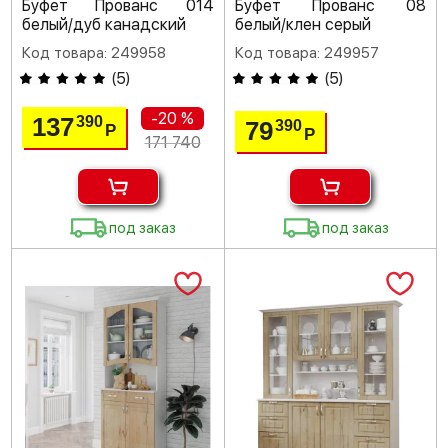
Буфет Прованс 014
Буфет Прованс 08
белый/дуб канадский
белый/клен серый
Код товара: 249958
Код товара: 249957
(
5
)
(
5
)
-20 %
137
390
79
390
Р
Р
171 740
под заказ
под заказ