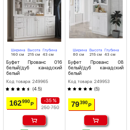
Ширина
Высота
Глубина
Ширина
Высота
Глубина
160 см
215 см
43 см
80 см
215 см
43 см
Буфет Прованс 016
Буфет Прованс 08
белый/дуб канадский
белый/дуб канадский
белый
белый
Код товара: 249965
Код товара: 249953
(
4.5
)
(
5
)
-35 %
162
990
79
390
Р
Р
250 750