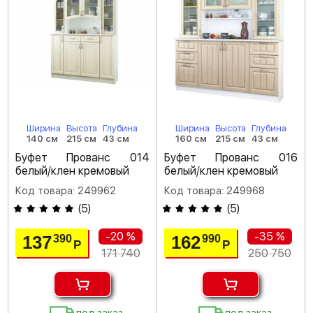
Ширина
Высота
Глубина
Ширина
Высота
Глубина
140 см
215 см
43 см
160 см
215 см
43 см
Буфет Прованс 014
Буфет Прованс 016
белый/клен кремовый
белый/клен кремовый
Код товара: 249962
Код товара: 249968
(
5
)
(
5
)
-20 %
-35 %
137
162
390
990
Р
Р
171 740
250 750