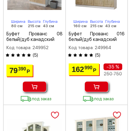
Ширина
Высота
Глубина
Ширина
Высота
Глубина
80 см
215 см
43 см
160 см
215 см
43 см
Буфет Прованс 08
Буфет Прованс 016
белый/дуб канадский
белый/дуб канадский
Код товара: 249952
Код товара: 249964
(
5
)
(
5
)
-35 %
162
990
79
390
Р
Р
250 750
под заказ
под заказ