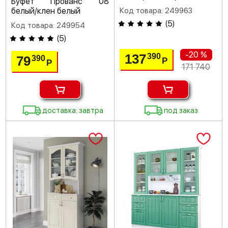
Буфет Прованс 08
белый/клен белый
Код товара: 249963
(
5
)
Код товара: 249954
(
5
)
-20 %
137
390
79
390
Р
Р
171 740
доставка: завтра
под заказ