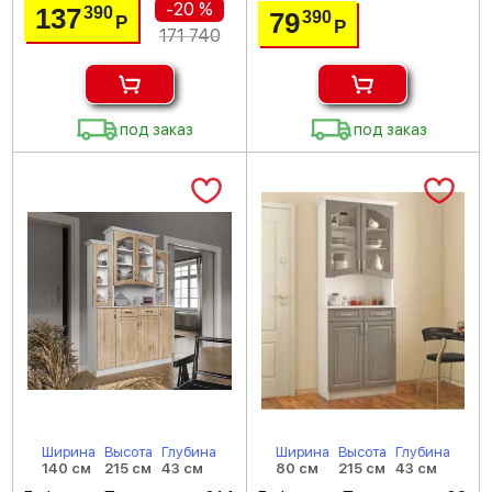
-20 %
137
390
79
390
Р
Р
171 740
под заказ
под заказ
Ширина
Высота
Глубина
Ширина
Высота
Глубина
140 см
215 см
43 см
80 см
215 см
43 см