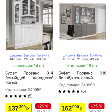
Ширина
Высота
Глубина
Ширина
Высота
Глубина
140 см
215 см
43 см
160 см
215 см
43 см
в наличии: 14 шт.
в наличии: 16 шт.
Буфет Прованс 014
Буфет Прованс 016
белый/дуб канадский
белый/клен серый
белый
Код товара: 249969
Код товара: 249959
(
5
)
(
5
)
-20 %
-35 %
137
162
390
990
Р
Р