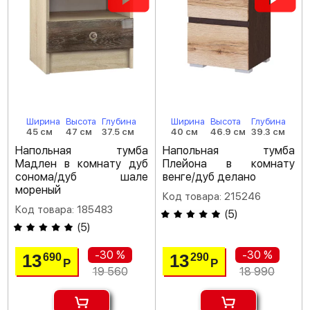
Ширина
Высота
Глубина
Ширина
Высота
Глубина
45 см
47 см
37.5 см
40 см
46.9 см
39.3 см
Напольная тумба
Напольная тумба
Мадлен в комнату дуб
Плейона в комнату
сонома/дуб шале
венге/дуб делано
мореный
Код товара: 215246
Код товара: 185483
(
5
)
(
5
)
-30 %
-30 %
13
13
690
290
Р
Р
19 560
18 990