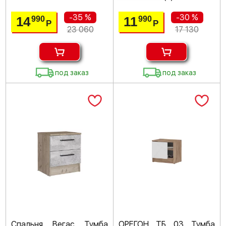
-35 %
-30 %
14
11
990
990
Р
Р
23 060
17 130
под заказ
под заказ
Спальня Вегас Тумба
ОРЕГОН ТБ 03 Тумба