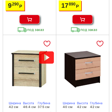
9
17
290
890
Р
Р
под заказ
под заказ
Ширина
Высота
Глубина
Ширина
Высота
Глубина
42 см
46.4 см
37.5 см
40 см
42 см
42 см