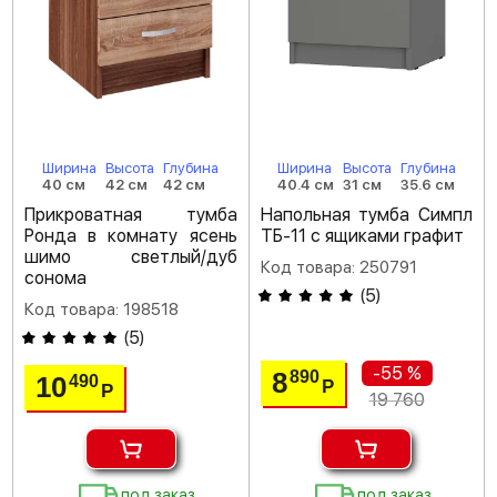
Ширина
Высота
Глубина
Ширина
Высота
Глубина
40 см
42 см
42 см
40.4 см
31 см
35.6 см
Прикроватная тумба
Напольная тумба Симпл
Ронда в комнату ясень
ТБ-11 с ящиками графит
шимо светлый/дуб
Код товара: 250791
сонома
(
5
)
Код товара: 198518
(
5
)
-55 %
8
890
10
490
Р
Р
19 760
под заказ
под заказ