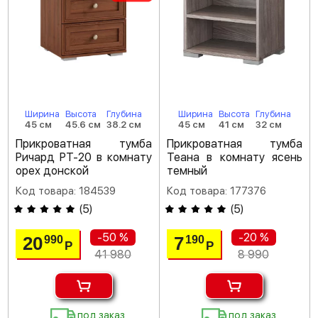
Ширина
Высота
Глубина
Ширина
Высота
Глубина
45 см
45.6 см
38.2 см
45 см
41 см
32 см
Прикроватная тумба
Прикроватная тумба
Ричард РТ-20 в комнату
Теана в комнату ясень
орех донской
темный
Код товара: 184539
Код товара: 177376
(
5
)
(
5
)
-50 %
-20 %
20
7
990
190
Р
Р
41 980
8 990
под заказ
под заказ