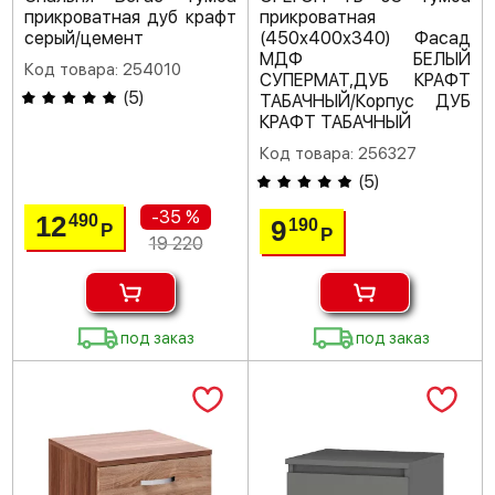
прикроватная дуб крафт
прикроватная
серый/цемент
(450х400х340) Фасад
МДФ БЕЛЫЙ
Код товара: 254010
СУПЕРМАТ,ДУБ КРАФТ
(
5
)
ТАБАЧНЫЙ/Корпус ДУБ
КРАФТ ТАБАЧНЫЙ
Код товара: 256327
(
5
)
-35 %
12
490
9
190
Р
Р
19 220
под заказ
под заказ