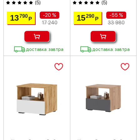
(
5
)
(
5
)
-20 %
-55 %
13
15
790
290
Р
Р
17 240
33 980
доставка: завтра
доставка: завтра