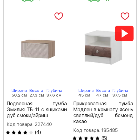
Ширина
Высота
Глубина
Ширина
Высота
Глубина
50.2 см
27.3 см
37.6 см
45 см
47 см
37.5 см
Подвесная тумба
Прикроватная тумба
Эмилия ТБ-11 с ящиками
Мадлен в комнату ясень
дуб смоки/айриш
светлый/дуб бомонд
какао
Код товара: 227440
Код товара: 185485
(
4
)
(
5
)