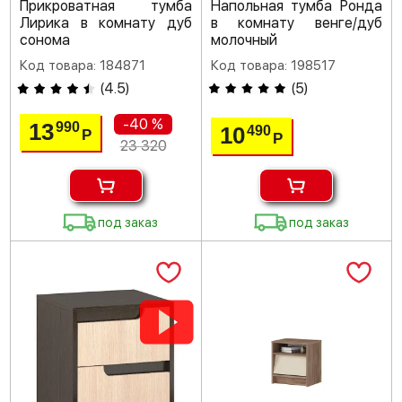
Прикроватная тумба
Напольная тумба Ронда
Лирика в комнату дуб
в комнату венге/дуб
сонома
молочный
Код товара: 184871
Код товара: 198517
(
4.5
)
(
5
)
-40 %
13
990
10
490
Р
Р
23 320
под заказ
под заказ