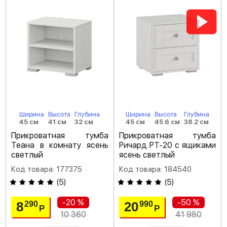
Ширина
Высота
Глубина
Ширина
Высота
Глубина
45 см
41 см
32 см
45 см
45.6 см
38.2 см
Прикроватная тумба
Прикроватная тумба
Теана в комнату ясень
Ричард РТ-20 с ящиками
светлый
ясень светлый
Код товара: 177375
Код товара: 184540
(
5
)
(
5
)
-20 %
-50 %
8
20
290
990
Р
Р
10 360
41 980