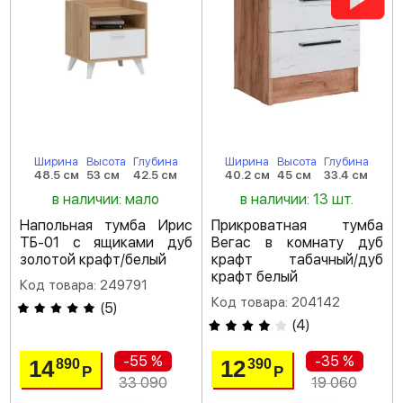
Ширина
Высота
Глубина
Ширина
Высота
Глубина
48.5 см
53 см
42.5 см
40.2 см
45 см
33.4 см
в наличии: мало
в наличии: 13 шт.
Напольная тумба Ирис
Прикроватная тумба
ТБ-01 с ящиками дуб
Вегас в комнату дуб
золотой крафт/белый
крафт табачный/дуб
крафт белый
Код товара: 249791
Код товара: 204142
(
5
)
(
4
)
-55 %
-35 %
14
12
890
390
Р
Р
33 090
19 060