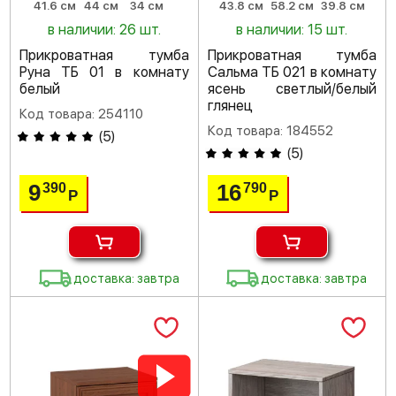
41.6 см
44 см
34 см
43.8 см
58.2 см
39.8 см
в наличии: 26 шт.
в наличии: 15 шт.
Прикроватная тумба
Прикроватная тумба
Руна ТБ 01 в комнату
Сальма ТБ 021 в комнату
белый
ясень светлый/белый
глянец
Код товара: 254110
Код товара: 184552
(
5
)
(
5
)
9
16
390
790
Р
Р
доставка: завтра
доставка: завтра