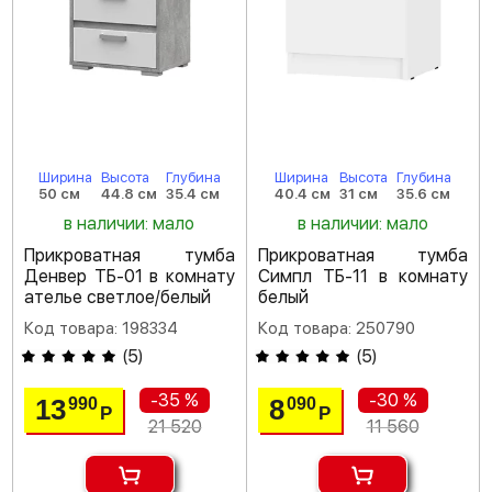
Ширина
Высота
Глубина
Ширина
Высота
Глубина
50 см
44.8 см
35.4 см
40.4 см
31 см
35.6 см
в наличии: мало
в наличии: мало
Прикроватная тумба
Прикроватная тумба
Денвер ТБ-01 в комнату
Симпл ТБ-11 в комнату
ателье светлое/белый
белый
Код товара: 198334
Код товара: 250790
(
5
)
(
5
)
-35 %
-30 %
13
8
990
090
Р
Р
21 520
11 560