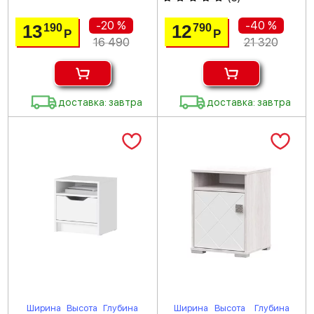
-20 %
-40 %
13
12
190
790
Р
Р
16 490
21 320
доставка: завтра
доставка: завтра
Ширина
Высота
Глубина
Ширина
Высота
Глубина