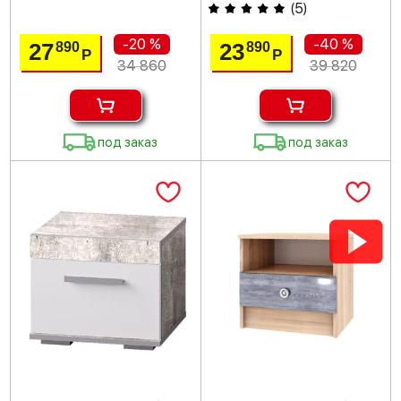
(
5
)
-20 %
-40 %
27
23
890
890
Р
Р
34 860
39 820
под заказ
под заказ