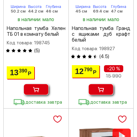
Ширина
Высота
Глубина
Ширина
Высота
Глубина
50.2 см
44.2 см
46 см
45 см
69.4 см
47 см
в наличии: мало
в наличии: мало
Напольная тумба Хелен
Напольная тумба Гранд
ТБ 01 в комнату белый
с ящиками дуб крафт
белый
Код товара: 198745
Код товара: 198927
(
5
)
(
4.5
)
-20 %
12
790
13
390
Р
Р
15 990
доставка: завтра
доставка: завтра