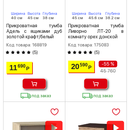
Ширина
Высота
Глубина
Ширина
Высота
Глубина
40 см
45 см
38 см
45 см
45.6 см
38.2 см
Прикроватная тумба
Прикроватная тумба
Адель с ящиками дуб
Ливорно ЛТ-20 в
золотой крафт/белый
комнату орех донской
Код товара: 168819
Код товара: 175083
(
5
)
(
5
)
-55 %
20
590
11
690
Р
Р
45 760
под заказ
под заказ