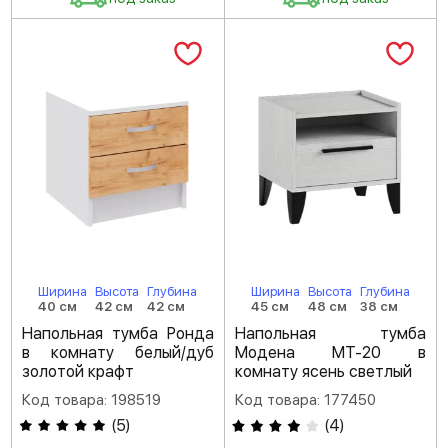
Ширина
Высота
Глубина
Ширина
Высота
Глубина
40 см
42 см
42 см
45 см
48 см
38 см
Напольная тумба Ронда
Напольная тумба
в комнату белый/дуб
Модена МТ-20 в
золотой крафт
комнату ясень светлый
Код товара: 198519
Код товара: 177450
(
5
)
(
4
)