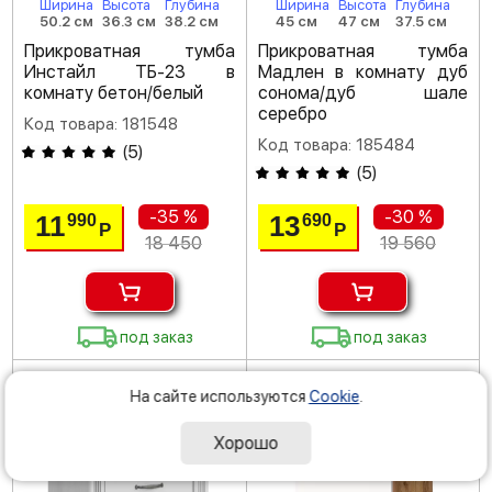
Ширина
Высота
Глубина
Ширина
Высота
Глубина
50.2 см
36.3 см
38.2 см
45 см
47 см
37.5 см
Прикроватная тумба
Прикроватная тумба
Инстайл ТБ-23 в
Мадлен в комнату дуб
комнату бетон/белый
сонома/дуб шале
серебро
Код товара: 181548
Код товара: 185484
(
5
)
(
5
)
-35 %
-30 %
11
13
990
690
Р
Р
18 450
19 560
под заказ
под заказ
На сайте используются
Cookie
.
Хорошо