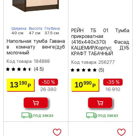
Ширина
Высота
Глубина
РЕЙН ТБ 01 Тумба
40 см
47 см
37.5 см
прикроватная
Напольная тумба Гавана
(416х440х370) Фасад
в комнату венге/дуб
КАШЕМИР/Корпус ДУБ
молочный
КРАФТ ТАБАЧНЫЙ
Код товара: 184888
Код товара: 256277
(
4.5
)
(
5
)
-50 %
-35 %
13
10
190
990
Р
Р
26 380
16 910
под заказ
под заказ