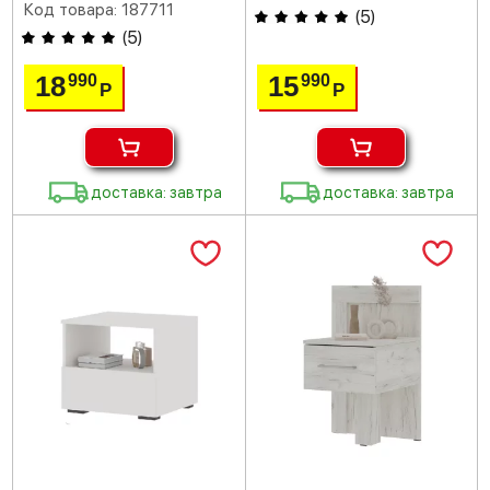
Код товара: 187711
(
5
)
(
5
)
18
15
990
990
Р
Р
доставка: завтра
доставка: завтра