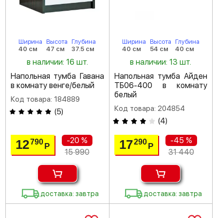
Ширина
Высота
Глубина
Ширина
Высота
Глубина
40 см
47 см
37.5 см
40 см
54 см
40 см
в наличии: 16 шт.
в наличии: 13 шт.
Напольная тумба Гавана
Напольная тумба Айден
в комнату венге/белый
ТБ06-400 в комнату
белый
Код товара: 184889
Код товара: 204854
(
5
)
(
4
)
-20 %
-45 %
12
17
790
290
Р
Р
15 990
31 440
доставка: завтра
доставка: завтра