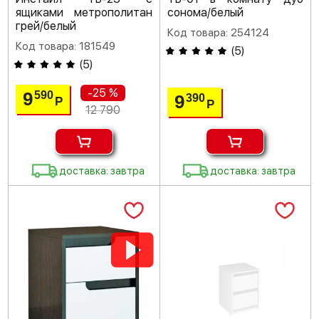
ящиками метрополитан
сонома/белый
грей/белый
Код товара: 254124
Код товара: 181549
(
5
)
(
5
)
-25 %
9
590
9
390
Р
Р
12 790
доставка: завтра
доставка: завтра