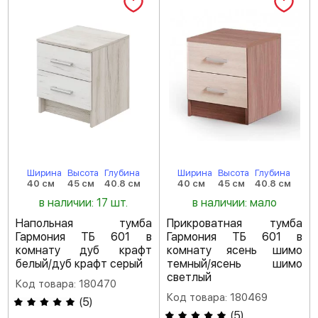
Ширина
Высота
Глубина
Ширина
Высота
Глубина
40 см
45 см
40.8 см
40 см
45 см
40.8 см
в наличии: 17 шт.
в наличии: мало
Напольная тумба
Прикроватная тумба
Гармония ТБ 601 в
Гармония ТБ 601 в
комнату дуб крафт
комнату ясень шимо
белый/дуб крафт серый
темный/ясень шимо
светлый
Код товара: 180470
Код товара: 180469
(
5
)
(
5
)