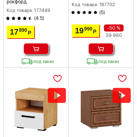
рокфорд
Код товара: 187702
Код товара: 177449
(
5
)
(
4.5
)
-50 %
19
990
17
890
Р
Р
39 980
под заказ
под заказ