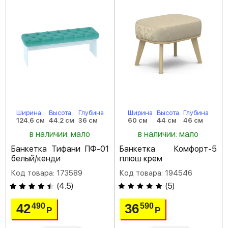
Ширина
Высота
Глубина
Ширина
Высота
Глубина
124.6 см
44.2 см
36 см
60 см
44 см
46 см
в наличии: мало
в наличии: мало
Банкетка Тифани ПФ-01
Банкетка Комфорт-5
белый/кенди
плюш крем
Код товара: 173589
Код товара: 194546
(
4.5
)
(
5
)
42
36
490
590
Р
Р