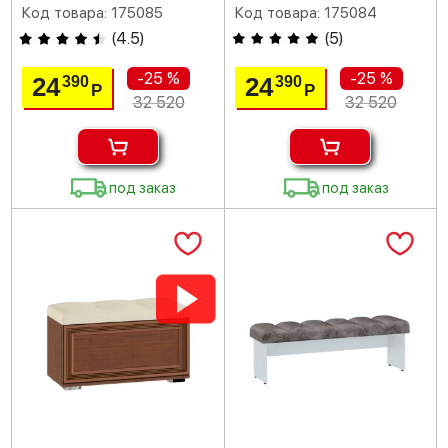
Код товара: 175085
Код товара: 175084
(
4.5
)
(
5
)
-25 %
-25 %
24
24
390
390
Р
Р
32 520
32 520
под заказ
под заказ