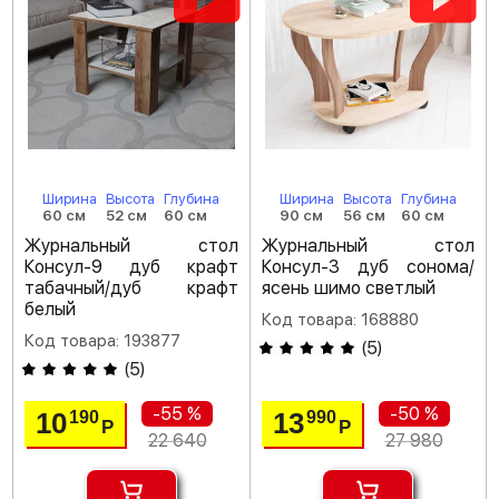
Ширина
Высота
Глубина
Ширина
Высота
Глубина
60 см
52 см
60 см
90 см
56 см
60 см
Журнальный стол
Журнальный стол
Консул-9 дуб крафт
Консул-3 дуб сонома/
табачный/дуб крафт
ясень шимо светлый
белый
Код товара: 168880
Код товара: 193877
(
5
)
(
5
)
-55 %
-50 %
10
13
190
990
Р
Р
22 640
27 980