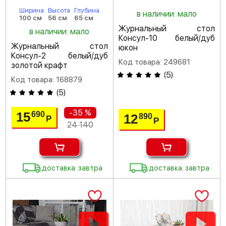
Ширина
Высота
Глубина
в наличии: мало
100 см
56 см
65 см
Журнальный стол
в наличии: мало
Консул-10 белый/дуб
Журнальный стол
юкон
Консул-2 белый/дуб
Код товара: 249681
золотой крафт
(
5
)
Код товара: 168879
(
5
)
-35 %
15
690
12
890
Р
Р
24 140
доставка: завтра
доставка: завтра