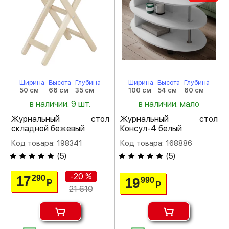
Ширина
Высота
Глубина
Ширина
Высота
Глубина
50 см
66 см
35 см
100 см
54 см
60 см
в наличии: 9 шт.
в наличии: мало
Журнальный стол
Журнальный стол
складной бежевый
Консул-4 белый
Код товара: 198341
Код товара: 168886
(
5
)
(
5
)
-20 %
17
290
19
990
Р
Р
21 610