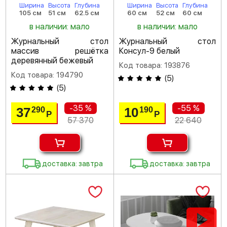
Ширина
Высота
Глубина
Ширина
Высота
Глубина
105 см
51 см
62.5 см
60 см
52 см
60 см
в наличии: мало
в наличии: мало
Журнальный стол
Журнальный стол
массив решётка
Консул-9 белый
деревянный бежевый
Код товара: 193876
Код товара: 194790
(
5
)
(
5
)
-35 %
-55 %
37
10
290
190
Р
Р
57 370
22 640
доставка: завтра
доставка: завтра