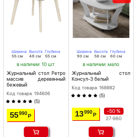
Ширина
Высота
Глубина
Ширина
Высота
Глубина
55 см
48 см
55 см
90 см
56 см
60 см
в наличии: 10 шт.
в наличии: мало
Журнальный стол Ретро
Журнальный стол
массив деревянный
Консул-3 белый
бежевый
Код товара: 168882
Код товара: 194606
(
5
)
(
5
)
-50 %
13
990
55
990
Р
Р
27 980