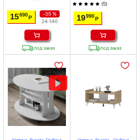
(
5
)
-35 %
15
690
19
990
Р
Р
24 140
под заказ
под заказ
Ширина
Высота
Глубина
Ширина
Высота
Глубина