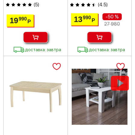
(
5
)
(
4.5
)
-50 %
13
990
19
990
Р
Р
27 980
доставка: завтра
доставка: завтра