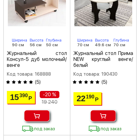
Ширина
Высота
Глубина
Ширина
Высота
Глубина
90 см
56 см
50 см
70 см
49.6 см
70 см
Журнальный стол
Журнальный стол Прима
Консул-5 дуб молочный/
NEW круглый венге/
венге
белый
Код товара: 168888
Код товара: 190430
(
5
)
(
5
)
-20 %
15
390
22
190
Р
Р
19 240
под заказ
под заказ