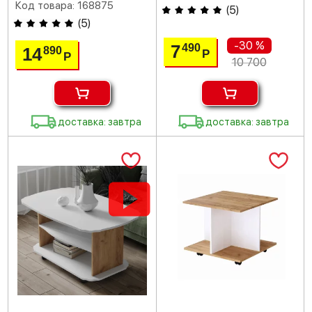
Код товара: 168875
(
5
)
(
5
)
-30 %
7
490
14
890
Р
Р
10 700
доставка: завтра
доставка: завтра