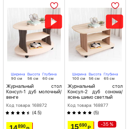
Ширина
Высота
Глубина
Ширина
Высота
Глубина
90 см
56 см
60 см
100 см
56 см
65 см
Журнальный стол
Журнальный стол
Консул-1 дуб молочный/
Консул-2 дуб сонома/
венге
ясень шимо светлый
Код товара: 168872
Код товара: 168877
(
4.5
)
(
5
)
-35 %
15
690
14
890
Р
Р