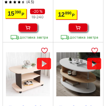
(
4.5
)
-20 %
15
390
12
890
Р
Р
19 240
доставка: завтра
доставка: завтра