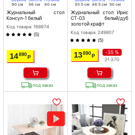
90 см
56 см
60 см
93.5 см
46.5 см
50 см
Журнальный стол
Журнальный стол Ирис
Консул-1 белый
СТ-03 белый/дуб
золотой крафт
Код товара: 168874
Код товара: 249807
(
5
)
(
5
)
-35 %
13
890
14
890
Р
Р
21 370
под заказ
под заказ