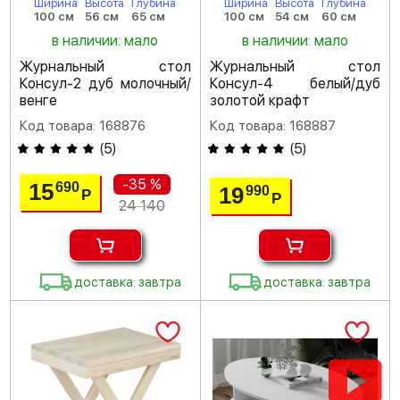
Ширина
Высота
Глубина
Ширина
Высота
Глубина
100 см
56 см
65 см
100 см
54 см
60 см
в наличии: мало
в наличии: мало
Журнальный стол
Журнальный стол
Консул-2 дуб молочный/
Консул-4 белый/дуб
венге
золотой крафт
Код товара: 168876
Код товара: 168887
(
5
)
(
5
)
-35 %
15
690
19
990
Р
Р
24 140
доставка: завтра
доставка: завтра