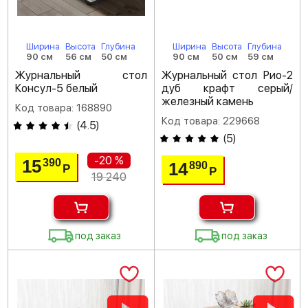
Ширина
Высота
Глубина
Ширина
Высота
Глубина
90 см
56 см
50 см
90 см
50 см
59 см
Журнальный стол
Журнальный стол Рио-2
Консул-5 белый
дуб крафт серый/
железный камень
Код товара: 168890
Код товара: 229668
(
4.5
)
(
5
)
-20 %
15
390
14
890
Р
Р
19 240
под заказ
под заказ