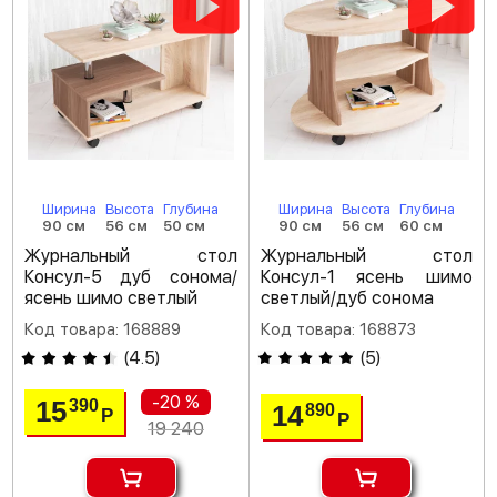
Ширина
Высота
Глубина
Ширина
Высота
Глубина
90 см
56 см
50 см
90 см
56 см
60 см
Журнальный стол
Журнальный стол
Консул-5 дуб сонома/
Консул-1 ясень шимо
ясень шимо светлый
светлый/дуб сонома
Код товара: 168889
Код товара: 168873
(
4.5
)
(
5
)
-20 %
15
390
14
890
Р
Р
19 240