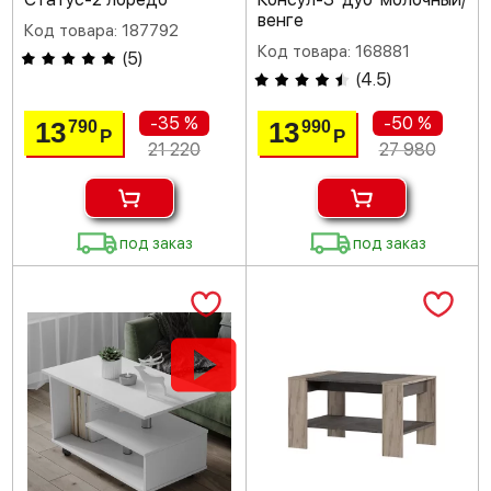
венге
Код товара: 187792
Код товара: 168881
(
5
)
(
4.5
)
-35 %
-50 %
13
13
790
990
Р
Р
21 220
27 980
под заказ
под заказ