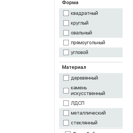
Форма
дуб юкон
квадратный
железный
круглый
камень
овальный
кенди
прямоугольный
кремовый гранит
угловой
лоредо
Материал
метрополитан
деревянный
грей
камень
орех
искусственный
ЛДСП
орех донской
металлический
терракота
стеклянный
фотопечать