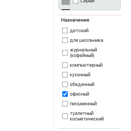
Серый
графит
Чёрный
Назначение
дуб белфорт
детский
дуб делано
для школьника
дуб золотой
журнальный
крафт
(кофейный)
дуб каньон
компьютерный
дуб крафт белый
кухонный
обеденный
дуб крафт серый
офисный
дуб крафт
письменный
табачный
туалетный
дуб молочный
косметический
дуб сонома