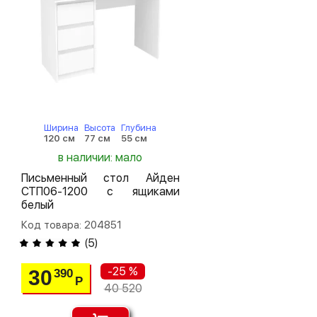
Ширина
Высота
Глубина
120 см
77 см
55 см
в наличии: мало
Письменный стол Айден
СТП06-1200 с ящиками
белый
Код товара: 204851
(
5
)
-25 %
30
390
Р
40 520