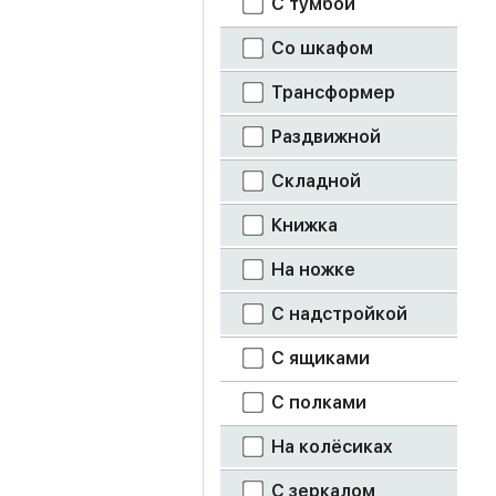
С тумбой
цемент светлый
Со шкафом
Трансформер
черный
Раздвижной
шарлиз кашемир
Складной
ясень светлый
Книжка
ясень шимо
светлый
На ножке
ясень шимо
темный
С надстройкой
С ящиками
С полками
На колёсиках
С зеркалом