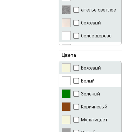
ателье светлое
бежевый
белое дерево
белый
Цвета
белый глянец
Бежевый
белый гранит
Белый
белый лак
Зелёный
бетон
Коричневый
ваниль
Мультицвет
венге