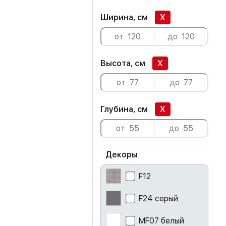
Ширина, см
X
Высота, см
X
Глубина, см
X
Декоры
F12
F24 серый
MF07 белый