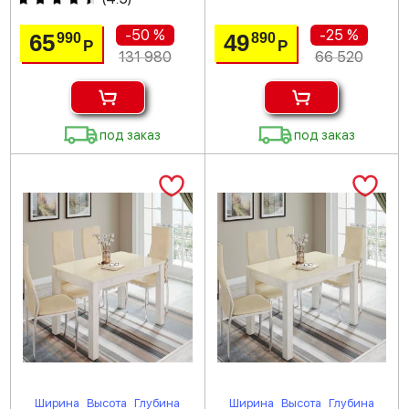
-50 %
-25 %
65
49
990
890
Р
Р
131 980
66 520
под заказ
под заказ
Ширина
Высота
Глубина
Ширина
Высота
Глубина