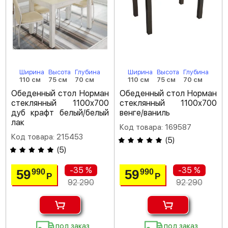
Ширина
Высота
Глубина
Ширина
Высота
Глубина
110 см
75 см
70 см
110 см
75 см
70 см
Обеденный стол Норман
Обеденный стол Норман
стеклянный 1100х700
стеклянный 1100х700
дуб крафт белый/белый
венге/ваниль
лак
Код товара: 169587
Код товара: 215453
(
5
)
(
5
)
-35 %
-35 %
59
59
990
990
Р
Р
92 290
92 290
под заказ
под заказ