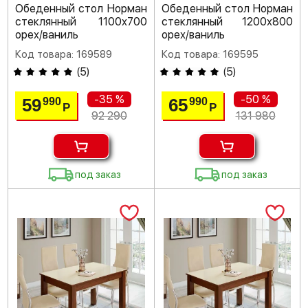
Обеденный стол Норман
Обеденный стол Норман
стеклянный 1100х700
стеклянный 1200х800
орех/ваниль
орех/ваниль
Код товара: 169589
Код товара: 169595
(
5
)
(
5
)
-35 %
-50 %
59
65
990
990
Р
Р
92 290
131 980
под заказ
под заказ