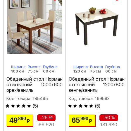
Ширина
Высота
Глубина
Ширина
Высота
Глубина
100 см
75 см
60 см
120 см
75 см
80 см
Обеденный стол Норман
Обеденный стол Норман
стеклянный 1000х600
стеклянный 1200х800
орех/ваниль
венге/ваниль
Код товара: 185495
Код товара: 169593
(
5
)
(
5
)
-25 %
-50 %
49
65
890
990
Р
Р
66 520
131 980