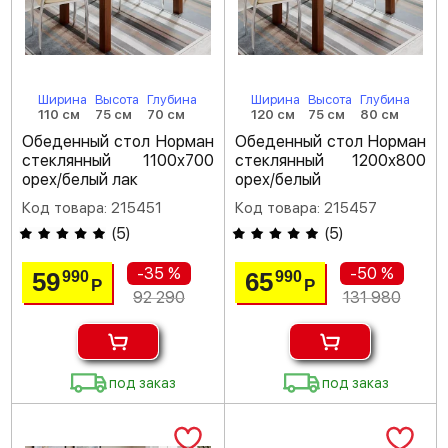
Ширина
Высота
Глубина
Ширина
Высота
Глубина
110 см
75 см
70 см
120 см
75 см
80 см
Обеденный стол Норман
Обеденный стол Норман
стеклянный 1100х700
стеклянный 1200х800
орех/белый лак
орех/белый
Код товара: 215451
Код товара: 215457
(
5
)
(
5
)
-35 %
-50 %
59
65
990
990
Р
Р
92 290
131 980
под заказ
под заказ