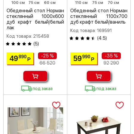
100 см
75 см
60 см
110 см
75 см
70 см
Обеденный стол Норман
Обеденный стол Норман
стеклянный 1000х600
стеклянный 1100х700
дуб крафт белый/белый
дуб крафт белый/ваниль
лак
Код товара: 169591
Код товара: 215458
(
4.5
)
(
5
)
-25 %
-35 %
49
59
890
990
Р
Р
66 520
92 290
под заказ
под заказ