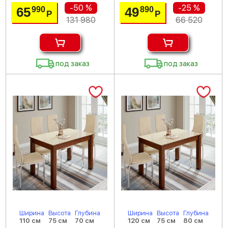
-50 %
-25 %
65
49
990
890
Р
Р
131 980
66 520
под заказ
под заказ
Ширина
Высота
Глубина
Ширина
Высота
Глубина
110 см
75 см
70 см
120 см
75 см
80 см