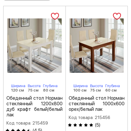
Ширина
Высота
Глубина
Ширина
Высота
Глубина
120 см
75 см
80 см
100 см
75 см
60 см
Обеденный стол Норман
Обеденный стол Норман
стеклянный 1200х800
стеклянный 1000х600
дуб крафт белый/белый
орех/белый лак
лак
Код товара: 215456
Код товара: 215459
(
5
)
(
4.5
)