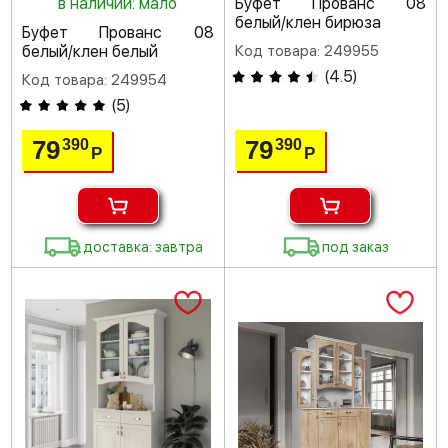
в наличии: мало
Буфет Прованс 08
белый/клен бирюза
Буфет Прованс 08
белый/клен белый
Код товара: 249955
(
4.5
)
Код товара: 249954
(
5
)
79
79
390
390
Р
Р
доставка: завтра
под заказ