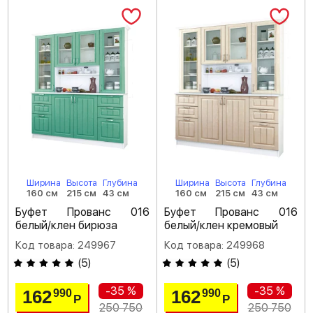
Ширина
Высота
Глубина
Ширина
Высота
Глубина
160 см
215 см
43 см
160 см
215 см
43 см
Буфет Прованс 016
Буфет Прованс 016
белый/клен бирюза
белый/клен кремовый
Код товара: 249967
Код товара: 249968
(
5
)
(
5
)
-35 %
-35 %
162
162
990
990
Р
Р
250 750
250 750