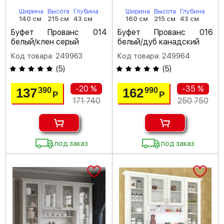
Ширина
Высота
Глубина
Ширина
Высота
Глубина
140 см
215 см
43 см
160 см
215 см
43 см
Буфет Прованс 014
Буфет Прованс 016
белый/клен серый
белый/дуб канадский
Код товара: 249963
Код товара: 249964
(
5
)
(
5
)
-20 %
-35 %
137
162
390
990
Р
Р
171 740
250 750
под заказ
под заказ