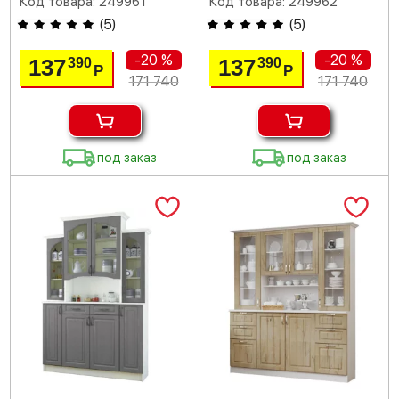
Код товара: 249961
Код товара: 249962
(
5
)
(
5
)
-20 %
-20 %
137
137
390
390
Р
Р
171 740
171 740
под заказ
под заказ