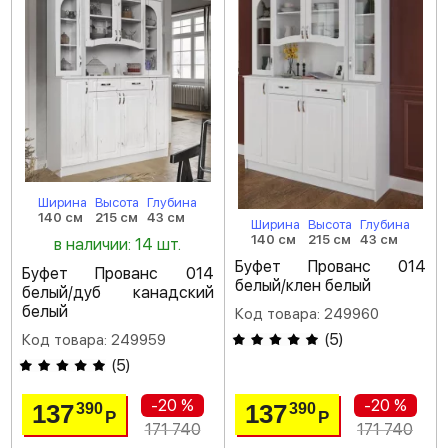
Ширина
Высота
Глубина
140 см
215 см
43 см
Ширина
Высота
Глубина
140 см
215 см
43 см
в наличии: 14 шт.
Буфет Прованс 014
Буфет Прованс 014
белый/клен белый
белый/дуб канадский
белый
Код товара: 249960
(
5
)
Код товара: 249959
(
5
)
-20 %
-20 %
137
137
390
390
Р
Р
171 740
171 740