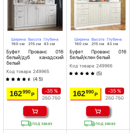
Ширина
Высота
Глубина
Ширина
Высота
Глубина
160 см
215 см
43 см
160 см
215 см
43 см
Буфет Прованс 016
Буфет Прованс 016
белый/дуб канадский
белый/клен белый
белый
Код товара: 249966
Код товара: 249965
(
5
)
(
4.5
)
-35 %
-35 %
162
162
990
990
Р
Р
250 750
250 750
под заказ
под заказ