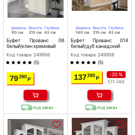
Ширина
Высота
Глубина
Ширина
Высота
Глубина
80 см
215 см
43 см
140 см
215 см
43 см
Буфет Прованс 08
Буфет Прованс 014
белый/клен кремовый
белый/дуб канадский
Код товара: 249956
Код товара: 249958
(
5
)
(
5
)
-20 %
137
390
79
390
Р
Р
171 740
под заказ
под заказ