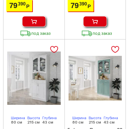
79
79
390
390
Р
Р
под заказ
под заказ
Ширина
Высота
Глубина
Ширина
Высота
Глубина
80 см
215 см
43 см
80 см
215 см
43 см