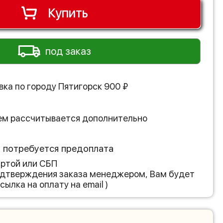
Купить
под заказ
вка по городу
Пятигорск
900
₽
ем рассчитывается дополнительно
з потребуется предоплата
артой или СБП
подтверждения заказа менеджером, Вам будет
сылка на оплату на email )