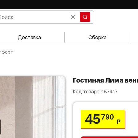
Доставка
Сборка
елфорт
Гостиная Лима ве
Код товара:
187417
45
790
Р