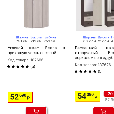
Ширина
Высота
Глубина
Ширина
Высота
Г
75.1 см
212 см
75.1 см
80.2 см
212 см
4
Угловой шкаф Белла в
Распашной шк
прихожую ясень светлый
створчатый Б
зеркалом венге/дуб
Код товара: 187686
Код товара: 187676
(
5
)
(
5
)
-20
54
390
52
690
Р
Р
67 9