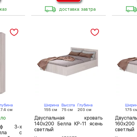
каз
доставка: завтра
лубина
Ширина
Высота
Глубина
Шири
7.4 см
155 см
75 см
203 см
175 с
ало
Двуспальная кровать
Двуспа
140х200 Белла КР-11 ясень
160х200
аф 3-х
светлый
светлый
елла с