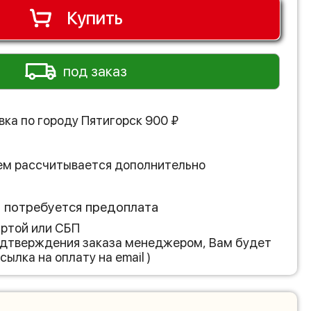
Купить
под заказ
вка по городу
Пятигорск
900
₽
ем рассчитывается дополнительно
з потребуется предоплата
артой или СБП
подтверждения заказа менеджером, Вам будет
сылка на оплату на email )