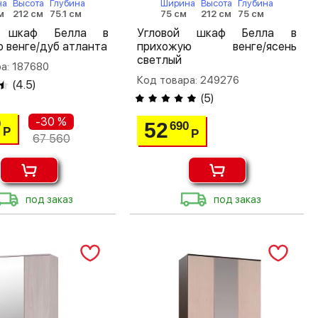
на
Высота
Глубина
Ширина
Высота
Глубина
м
212 см
75.1 см
75 см
212 см
75 см
й шкаф Белла в
Угловой шкаф Белла в
 венге/дуб атланта
прихожую венге/ясень
светлый
а: 187680
Код товара: 249276
(
4.5
)
(
5
)
-30 %
0
52
690
Р
Р
67 560
под заказ
под заказ