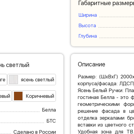
Габаритные размер
Ширина
Высота
Глубина
Описание
нь светлый
Размер: (ШхВхГ) 2000
нге
ясень светлый
корпуса/фасада: ЛДСП
Ясень Белый Ручки: Пл
евый
Коричневый
гостиная Белла - это 
геометрическими фо
Белла
решение фасада в цв
отделка зеркалами бр
БТС
вставки из цветного с
Удобная зона для ТВ
Сделано в России