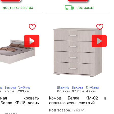
доставка: завтра
под заказ
на
Высота
Глубина
Ширина
Высота
Глубина
м
75 см
203 см
80.2 см
87.2 см
47 см
льная кровать
Комод Белла КМ-02 в
 Белла КР-16 ясень
спальню ясень светлый
Код товара: 176374