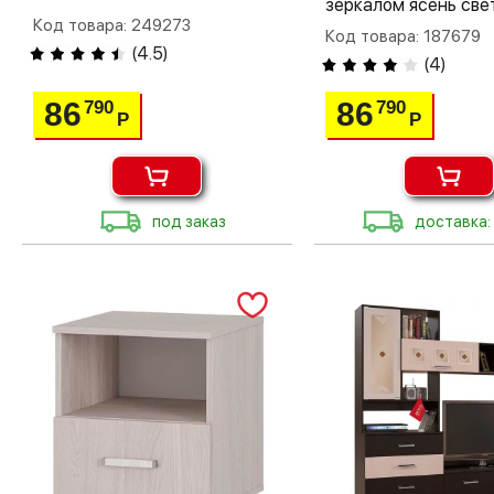
зеркалом ясень све
Код товара: 249273
Код товара: 187679
(
4.5
)
(
4
)
86
86
790
790
Р
Р
под заказ
доставка: