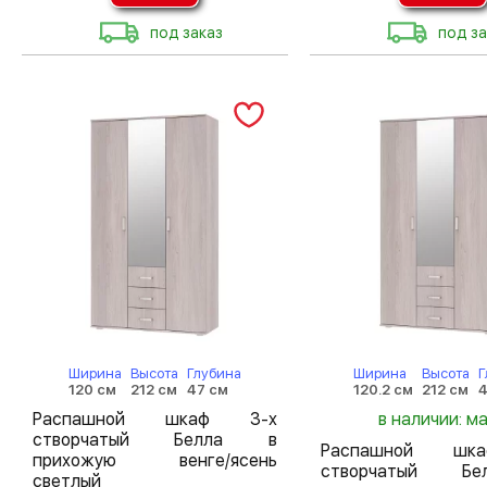
под заказ
под за
Ширина
Высота
Глубина
Ширина
Высота
Г
120 см
212 см
47 см
120.2 см
212 см
4
Распашной шкаф 3-х
в наличии: м
створчатый Белла в
Распашной шк
прихожую венге/ясень
створчатый Б
светлый