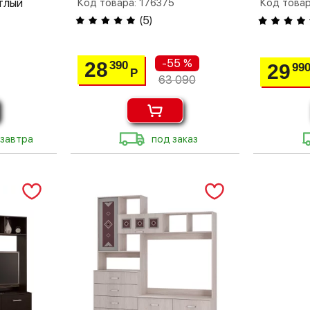
тлый
Код товара: 176375
Код товар
(
5
)
-55 %
28
390
29
99
Р
63 090
 завтра
под заказ