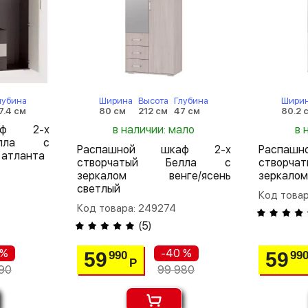
лубина
Ширина
Высота
Глубина
Шири
7.4 см
80 см
212 см
47 см
80.2 
аф 2-х
в наличии: мало
в 
елла с
Распашной шкаф 2-х
Распа
 атланта
створчатый Белла с
створ
зеркалом венге/ясень
зеркалом
светлый
Код товар
Код товара: 249274
(
5
)
 %
-40 %
59
59
990
99
Р
90
99 980