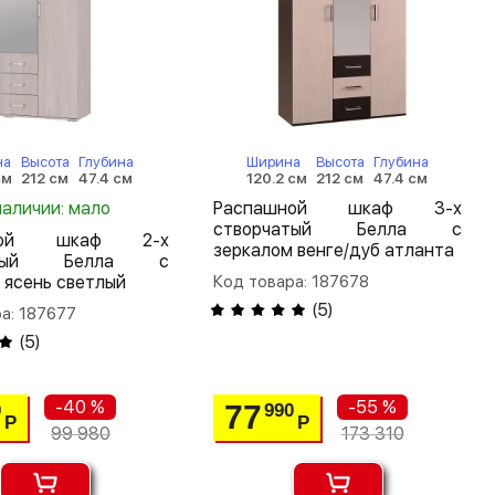
на
Высота
Глубина
Ширина
Высота
Глубина
см
212 см
47.4 см
120.2 см
212 см
47.4 см
наличии: мало
Распашной шкаф 3-х
створчатый Белла с
шной шкаф 2-х
зеркалом венге/дуб атланта
чатый Белла с
 ясень светлый
Код товара: 187678
(
5
)
а: 187677
(
5
)
-40 %
-55 %
77
0
990
Р
Р
99 980
173 310