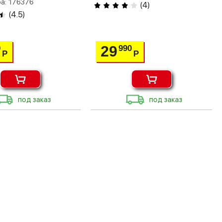
а: 176376
(
4
)
(
4.5
)
29
0
990
Р
Р
под заказ
под заказ