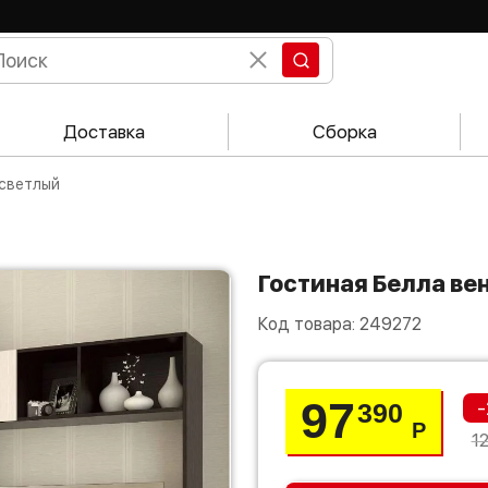
Доставка
Сборка
 светлый
Гостиная Белла ве
Код товара:
249272
97
-
390
Р
1