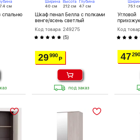
лубина
Ширина
Высота
Глубина
Шири
7.4 см
40 см
212 см
47 см
75.1 с
в спальню
Шкаф пенал Белла с полками
Углово
венге/ясень светлый
прихожую
Код товара: 249275
Код товар
(
5
)
47
29
29
990
Р
каз
под заказ