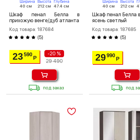
Ширина
Высота
Глубина
Ширина
Высота
Г
40 см
212 см
47.4 см
40 см
212 см
4
Шкаф пенал Белла в
Шкаф пенал Белла 
прихожую венге/дуб атланта
ясень светлый
Код товара: 187684
Код товара: 187685
(
5
)
(
5
)
-20 %
23
590
29
990
Р
Р
29 490
под заказ
под за