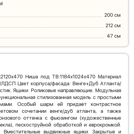
ы
200 см
212 см
47 см
х2120х470 Ниша под ТВ:1184х1024х470 Материал
/ЛДСП Цвет корпуса/фасада: Венге+Дуб Атланта/
астик. Ящики: Роликовые направляющие. Модульная
функциональная стилизованная модель с простыми
рмами. Особый шарм ей придаёт контрастное
етовом сочетании венге/дуб атланта, а также
онзового оттенка с фьюзингом (художественные
текла), пескоструйной обработкой и еврокромкой.
. Вместительные выдвижные ящики. Закрытые и