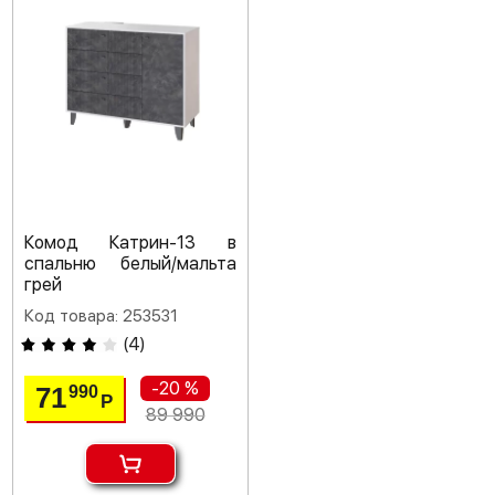
Комод Катрин-13 в
спальню белый/мальта
грей
Код товара: 253531
(
4
)
-20 %
71
990
Р
89 990