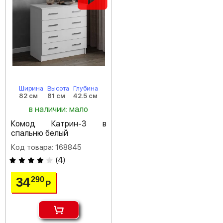
Ширина
Высота
Глубина
82 см
81 см
42.5 см
в наличии: мало
Комод Катрин-3 в
спальню белый
Код товара: 168845
(
4
)
34
290
Р