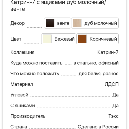
Катрин-7 с ящиками дуб молочный/
венге
Декор
венге
дуб молочный
Цвет
Бежевый
Коричневый
Коллекция
Катрин-7
Куда можно поставить
в спальню, офисный
Что можно положить
для белья, разное
Материал
ЛДСП
Угловой
Да
С ящиками
Да
Производитель
Тэкс
Страна
Сделано в России