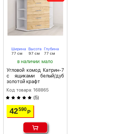
Ширина
Высота
Глубина
77 см
97 см
77 см
в наличии: мало
Угловой комод Катрин-7
с ящиками белый/дуб
золотой крафт
Код товара: 168865
(
5
)
42
590
Р