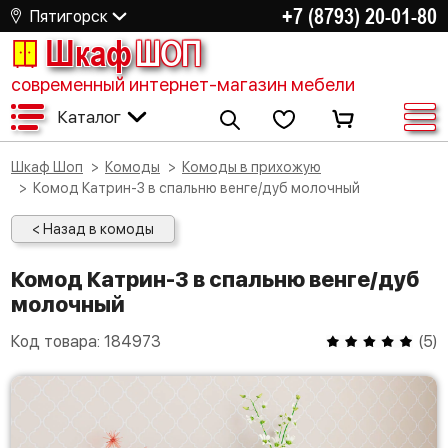
+7 (8793) 20-01-80
Пятигорск
Шкаф
ШОП
современный интернет-магазин мебели
Каталог
Шкаф Шоп
Комоды
Комоды в прихожую
Комод Катрин-3 в спальню венге/дуб молочный
< Назад в комоды
Комод Катрин-3 в спальню венге/дуб
молочный
Код товара:
184973
(
5
)