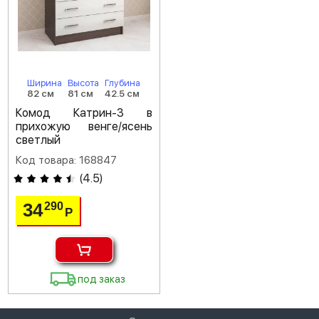
Ширина
Высота
Глубина
82 см
81 см
42.5 см
Комод Катрин-3 в
прихожую венге/ясень
светлый
Код товара: 168847
(
4.5
)
34
290
Р
под заказ