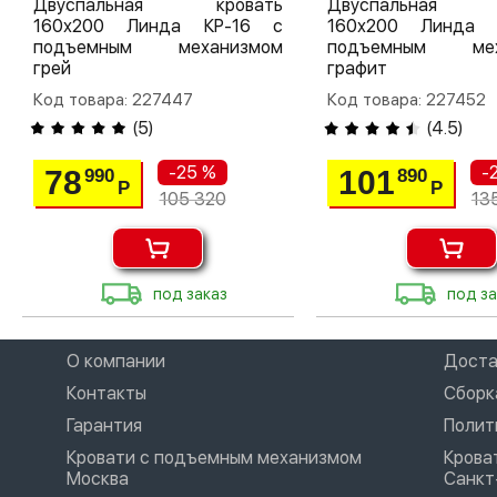
Двуспальная кровать
Двуспальная 
160х200 Линда КР-16 с
160х200 Линда 
подъемным механизмом
подъемным мех
грей
графит
Код товара: 227447
Код товара: 227452
(
5
)
(
4.5
)
-25 %
-
78
101
990
890
Р
Р
105 320
13
под заказ
под за
О компании
Доста
Контакты
Сборк
Гарантия
Полит
Кровати с подъемным механизмом
Крова
Москва
Санкт