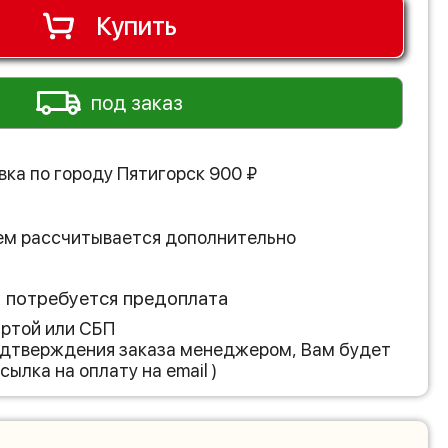
Купить
под заказ
вка по городу
Пятигорск
900
₽
ем рассчитывается дополнительно
з потребуется предоплата
артой или СБП
подтверждения заказа менеджером, Вам будет
сылка на оплату на email )