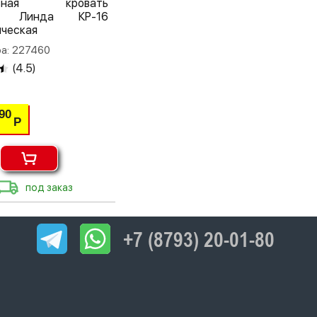
льная кровать
0 Линда КР-16
ческая
а: 227460
(
4.5
)
90
Р
под заказ
+7 (8793) 20-01-80