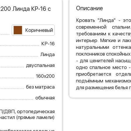
Описание
200 Линда КР-16 с
Кровать "Линда" - эт
современной спальн
Коричневый
требованиям к качеств
интерьер. Мягкие и ла
КР-16
натуральными оттенка
поклонников спокойных 
Линда
- для ценителей насыщ
двуспальная
одно спальное место -
приобретается отдел
160х200
подъёмным механизмом
без матраса
для размещения белья 
обычная
П/ДВП, ортопедическая
 настил (прямые ламели)