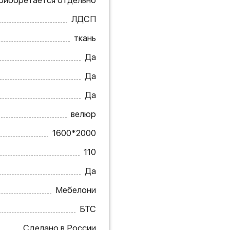
приобретается отдельно
ЛДСП
ткань
Да
Да
Да
велюр
1600*2000
110
Да
Мебелони
БТС
Сделано в России