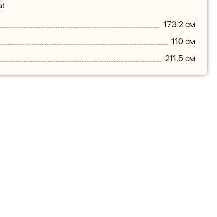
ы
173.2 см
110 см
211.5 см