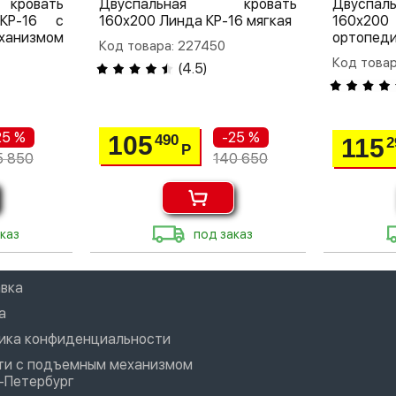
кровать
Двуспальная кровать
Двуспа
КР-16 с
160х200 Линда КР-16 мягкая
160х20
анизмом
ортопеди
Код товара: 227450
Код товар
(
4.5
)
25 %
-25 %
105
490
115
2
Р
5 850
140 650
каз
под заказ
вка
а
ика конфиденциальности
ти с подъемным механизмом
-Петербург