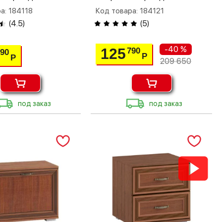
а: 184118
Код товара: 184121
(
4.5
)
(
5
)
-40 %
125
790
290
Р
Р
209 650
под заказ
под заказ