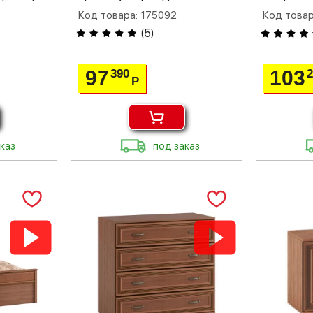
Код товара: 175092
Код товар
(
5
)
97
103
390
Р
каз
под заказ