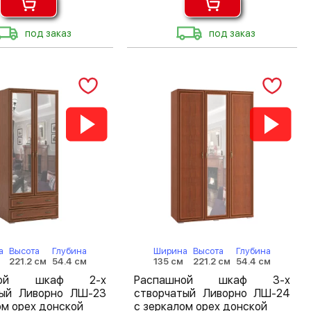
под заказ
под заказ
а
Высота
Глубина
Ширина
Высота
Глубина
221.2 см
54.4 см
135 см
221.2 см
54.4 см
шной шкаф 2-х
Распашной шкаф 3-х
тый Ливорно ЛШ-23
створчатый Ливорно ЛШ-24
ом орех донской
с зеркалом орех донской