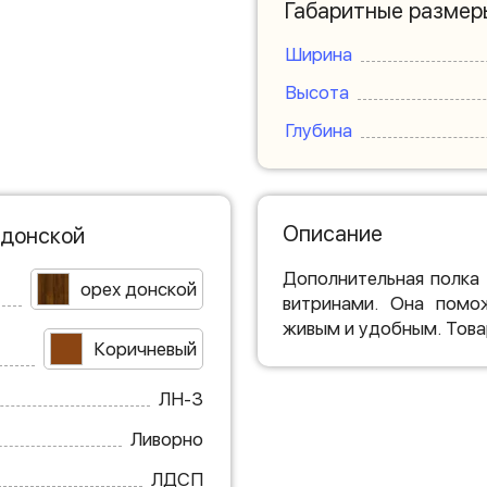
Габаритные размер
Ширина
Высота
Глубина
Описание
 донской
Дополнительная полка
орех донской
витринами. Она помож
живым и удобным. Това
Коричневый
ЛН-3
Ливорно
ЛДСП