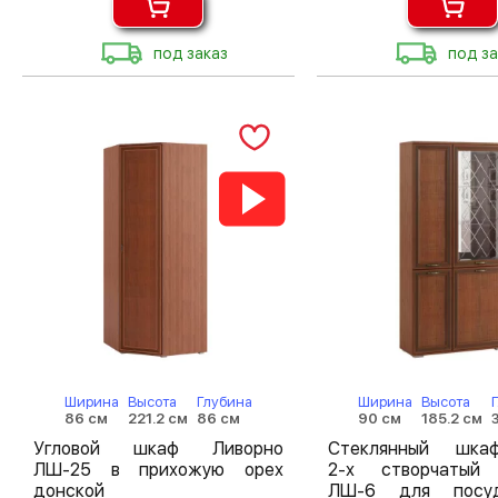
под заказ
под за
Ширина
Высота
Глубина
Ширина
Высота
86 см
221.2 см
86 см
90 см
185.2 см
Угловой шкаф Ливорно
Стеклянный шкаф
ЛШ-25 в прихожую орех
2-х створчатый
донской
ЛШ-6 для посу