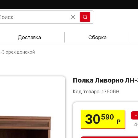
Доставка
Сборка
Н-3 орех донской
Полка Ливорно ЛН
Код товара:
175069
30
-
590
Р
4