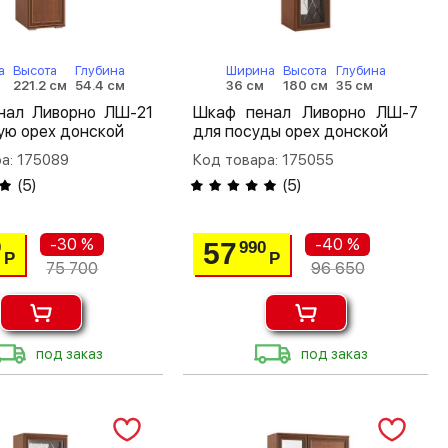
а
Высота
Глубина
Ширина
Высота
Глубина
221.2 см
54.4 см
36 см
180 см
35 см
нал Ливорно ЛШ-21
Шкаф пенал Ливорно ЛШ-7
ую орех донской
для посуды орех донской
а: 175089
Код товара: 175055
(
5
)
(
5
)
-30 %
-40 %
57
0
990
Р
Р
75 700
96 650
под заказ
под заказ