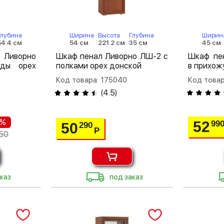
Глубина
Ширина
Высота
Глубина
Ширин
54.4 см
54 см
221.2 см
35 см
45 см
Ливорно
Шкаф пенал Ливорно ЛШ-2 с
Шкаф пе
ды орех
полками орех донской
в прихож
Код товара: 175040
Код товар
(
4.5
)
 %
52
99
50
290
Р
50
каз
под заказ