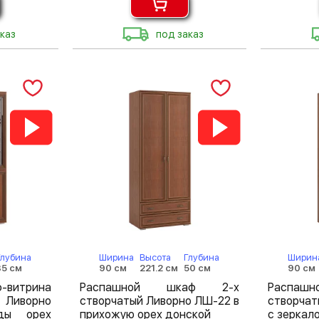
каз
под заказ
Глубина
Ширина
Высота
Глубина
Ширин
35 см
90 см
221.2 см
50 см
90 см
-витрина
Распашной шкаф 2-х
Распа
 Ливорно
створчатый Ливорно ЛШ-22 в
створча
ды орех
прихожую орех донской
с зеркал