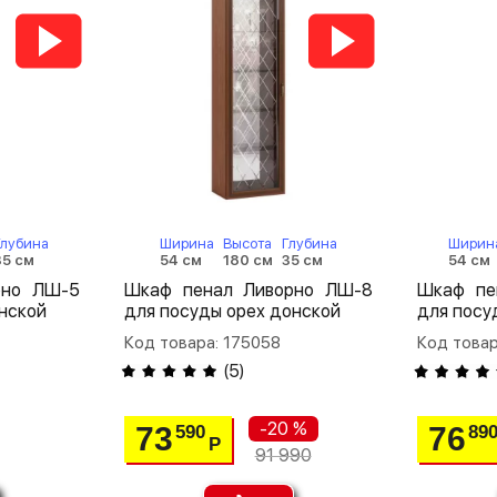
Глубина
Ширина
Высота
Глубина
Ширин
35 см
54 см
180 см
35 см
54 см
рно ЛШ-5
Шкаф пенал Ливорно ЛШ-8
Шкаф пе
нской
для посуды орех донской
для посу
Код товара: 175058
Код товар
(
5
)
-20 %
73
76
590
89
Р
91 990