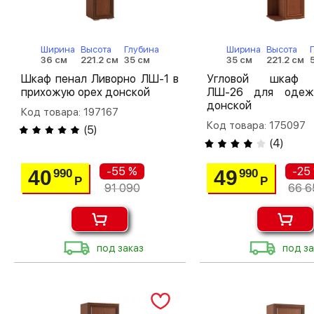
Ширина
Высота
Глубина
Ширина
Высота
36 см
221.2 см
35 см
35 см
221.2 см
Шкаф пенал Ливорно ЛШ-1 в
Угловой шкаф 
прихожую орех донской
ЛШ-26 для одеж
донской
Код товара: 197167
Код товара: 175097
(
5
)
(
4
)
-55 %
-25
40
49
990
990
Р
Р
91 090
66 6
под заказ
под за