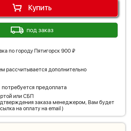
Купить
под заказ
вка по городу
Пятигорск
900
₽
ем рассчитывается дополнительно
з потребуется предоплата
артой или СБП
подтверждения заказа менеджером, Вам будет
сылка на оплату на email )