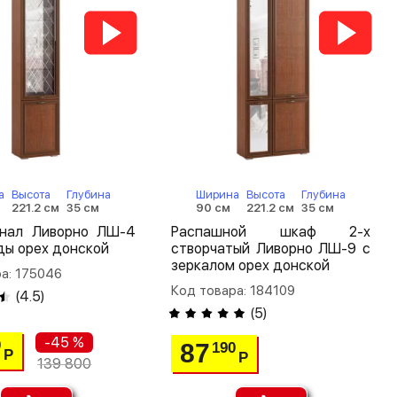
а
Высота
Глубина
Ширина
Высота
Глубина
221.2 см
35 см
90 см
221.2 см
35 см
нал Ливорно ЛШ-4
Распашной шкаф 2-х
ды орех донской
створчатый Ливорно ЛШ-9 с
зеркалом орех донской
а: 175046
Код товара: 184109
(
4.5
)
(
5
)
-45 %
0
87
190
Р
Р
139 800