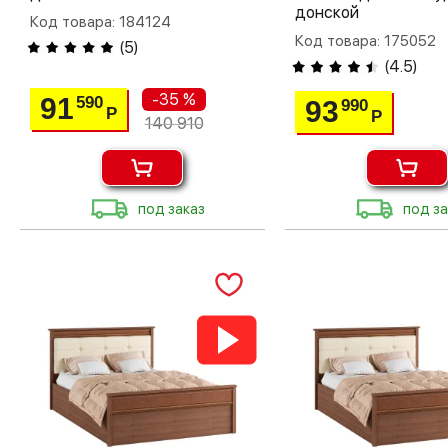
донской
Код товара: 184124
Код товара: 175052
(
5
)
(
4.5
)
-35 %
91
590
93
990
Р
Р
140 910
под заказ
под за