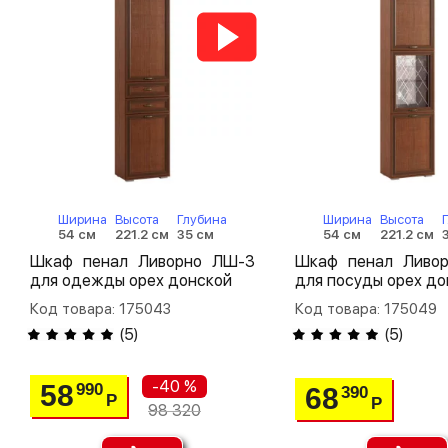
Ширина
Высота
Глубина
Ширина
Высота
54 см
221.2 см
35 см
54 см
221.2 см
Шкаф пенал Ливорно ЛШ-3
Шкаф пенал Ливо
для одежды орех донской
для посуды орех до
Код товара: 175043
Код товара: 175049
(
5
)
(
5
)
-40 %
58
990
68
390
Р
Р
98 320