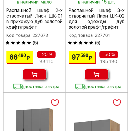
в наличии: мало
в наличии: 15 шт.
Распашной шкаф 2-х
Распашной шкаф 3-х
створчатый Лион ШК-01
створчатый Лион ШК-02
в прихожую дуб золотой
для одежды дуб
крафт/графит
золотой крафт/графит
Код товара: 227673
Код товара: 227761
(
5
)
(
5
)
-20 %
-50 %
66
97
490
590
Р
Р
83 110
195 180
доставка: завтра
доставка: завтра