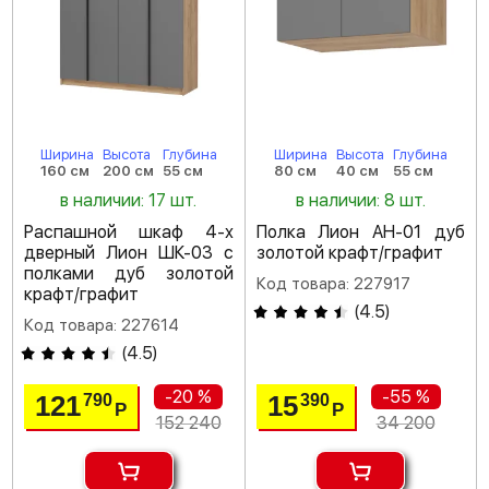
Ширина
Высота
Глубина
Ширина
Высота
Глубина
160 см
200 см
55 см
80 см
40 см
55 см
в наличии: 17 шт.
в наличии: 8 шт.
Распашной шкаф 4-х
Полка Лион АН-01 дуб
дверный Лион ШК-03 с
золотой крафт/графит
полками дуб золотой
Код товара: 227917
крафт/графит
(
4.5
)
Код товара: 227614
(
4.5
)
-20 %
-55 %
121
15
790
390
Р
Р
152 240
34 200