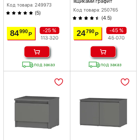
ящиками графит
Код товара: 249973
Код товара: 250765
(
5
)
(
4.5
)
-25 %
-45 %
84
24
990
790
Р
Р
113 320
45 070
под заказ
под заказ