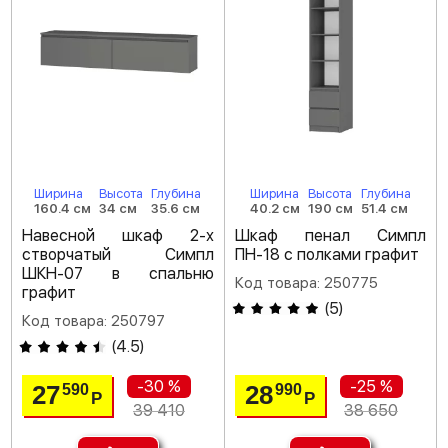
Ширина
Высота
Глубина
Ширина
Высота
Глубина
160.4 см
34 см
35.6 см
40.2 см
190 см
51.4 см
Навесной шкаф 2-х
Шкаф пенал Симпл
створчатый Симпл
ПН-18 с полками графит
ШКН-07 в спальню
Код товара: 250775
графит
(
5
)
Код товара: 250797
(
4.5
)
-30 %
-25 %
27
28
590
990
Р
Р
39 410
38 650