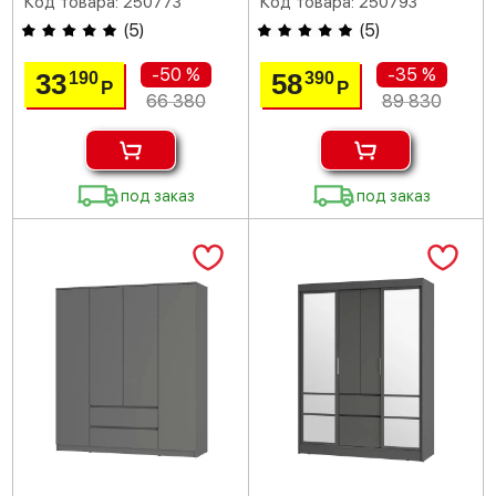
Код товара: 250773
Код товара: 250793
(
5
)
(
5
)
-50 %
-35 %
33
58
190
390
Р
Р
66 380
89 830
под заказ
под заказ