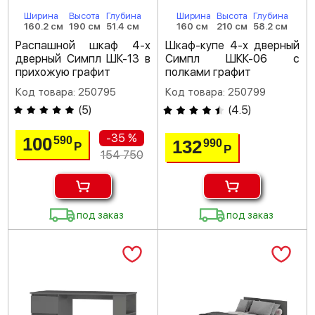
Ширина
Высота
Глубина
Ширина
Высота
Глубина
160.2 см
190 см
51.4 см
160 см
210 см
58.2 см
Распашной шкаф 4-х
Шкаф-купе 4-х дверный
дверный Симпл ШК-13 в
Симпл ШКК-06 с
прихожую графит
полками графит
Код товара: 250795
Код товара: 250799
(
5
)
(
4.5
)
-35 %
100
590
132
990
Р
Р
154 750
под заказ
под заказ