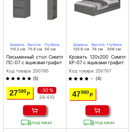
Ширина
Высота
Глубина
Ширина
Высота
Глубина
115.2 см
75.8 см
50 см
123.6 см
76 см
206 см
Письменный стол Симпл
Кровать 120х200 Симпл
ПС-07 с ящиками графит
КР-07 с ящиками графит
Код товара: 250785
Код товара: 250767
(
5
)
(
4
)
-30 %
27
590
47
990
Р
Р
39 410
под заказ
под заказ