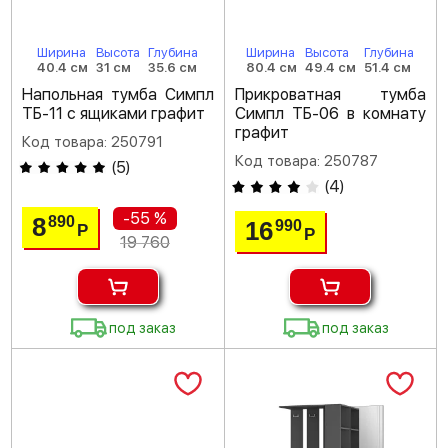
Ширина
Высота
Глубина
Ширина
Высота
Глубина
40.4 см
31 см
35.6 см
80.4 см
49.4 см
51.4 см
Напольная тумба Симпл
Прикроватная тумба
ТБ-11 с ящиками графит
Симпл ТБ-06 в комнату
графит
Код товара: 250791
Код товара: 250787
(
5
)
(
4
)
-55 %
8
890
16
990
Р
Р
19 760
под заказ
под заказ