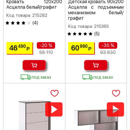
Кровать 120х200
Детская кровать 90х200
Асцелла белый/графит
Асцелла с подъемным
механизмом белый/
Код товара: 215282
графит
(
4
)
Код товара: 215365
(
5
)
-20 %
-35 %
46
60
490
990
Р
Р
58 110
93 830
под заказ
под заказ