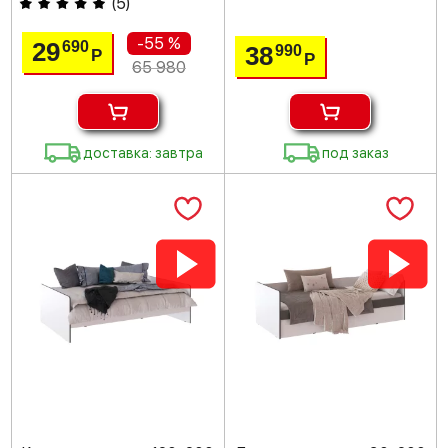
(
5
)
-55 %
29
690
38
990
Р
Р
65 980
доставка: завтра
под заказ