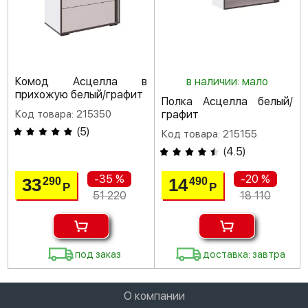
Комод Асцелла в
в наличии: мало
прихожую белый/графит
Полка Асцелла белый/
Код товара: 215350
графит
(
5
)
Код товара: 215155
(
4.5
)
-35 %
-20 %
33
14
290
490
Р
Р
51 220
18 110
под заказ
доставка: завтра
О компании