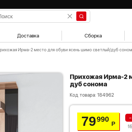
Доставка
Сборка
Прихожая Ирма-2 место для обуви ясень шимо светлый/дуб соно
Прихожая Ирма-2 место для обуви ясень шимо светлый/
дуб сонома
Код товара:
184962
79
-
990
Р
1