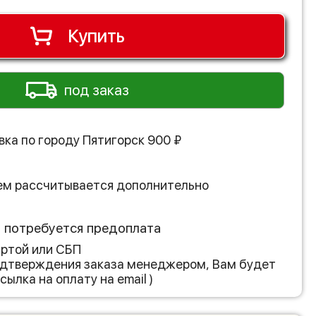
Купить
под заказ
вка по городу
Пятигорск
900
₽
ем рассчитывается дополнительно
з потребуется предоплата
артой или СБП
подтверждения заказа менеджером, Вам будет
сылка на оплату на email )