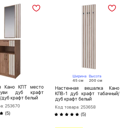
Ширина
Высота
45 см
200 см
я Кано КПТ место
Настенная вешалка Кано
уви дуб крафт
КПВ-1 дуб крафт табачный/
/дуб крафт белый
дуб крафт белый
а: 253670
Код товара: 253658
(
5
)
(
5
)