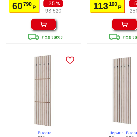
-35 %
-
60
113
790
190
Р
Р
93 520
25
под заказ
под за
Высота
Ширина
Высо