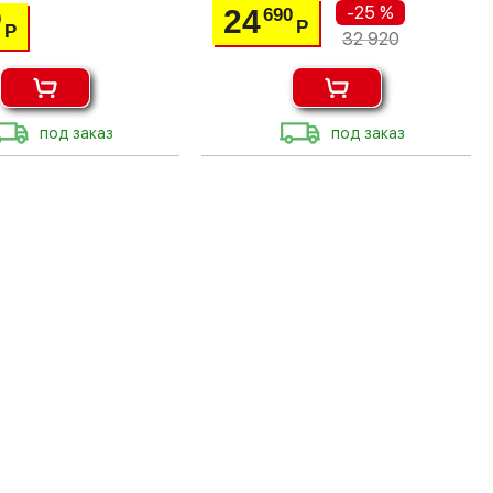
-25 %
24
690
0
Р
Р
32 920
под заказ
под заказ