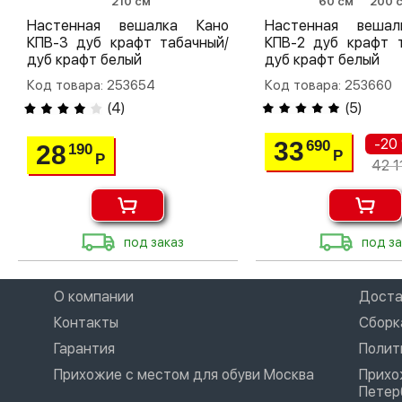
210 см
60 см
200 
Настенная вешалка Кано
Настенная веша
КПВ-3 дуб крафт табачный/
КПВ-2 дуб крафт т
дуб крафт белый
дуб крафт белый
Код товара: 253654
Код товара: 253660
(
4
)
(
5
)
-20
33
690
28
190
Р
Р
42 1
под заказ
под за
О компании
Доста
Контакты
Сборк
Гарантия
Полит
Прихожие с местом для обуви Москва
Прихо
Петер