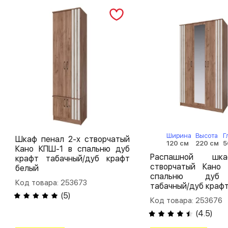
Ширина
Высота
Г
Шкаф пенал 2-х створчатый
120 см
220 см
5
Кано КПШ-1 в спальню дуб
Распашной шк
крафт табачный/дуб крафт
створчатый Кано
белый
спальню дуб
Код товара: 253673
табачный/дуб краф
(
5
)
Код товара: 253676
(
4.5
)