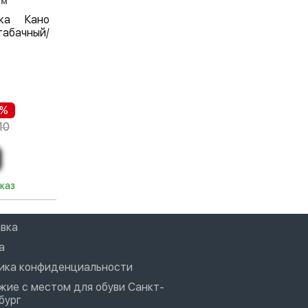
см
лка Кано
абачный/
 %
10
каз
вка
а
ика конфиденциальности
жие с местом для обуви Санкт-
бург