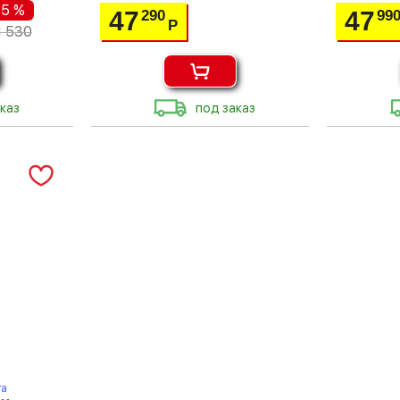
55 %
47
47
290
99
Р
1 530
каз
под заказ
та