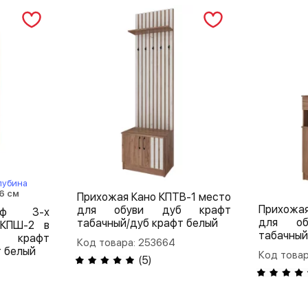
лубина
6 см
Прихожая Кано КПТВ-1 место
Прихожа
для обуви дуб крафт
аф 3-х
для об
табачный/дуб крафт белый
 КПШ-2 в
табачный
 крафт
Код товара: 253664
т белый
Код товар
(
5
)