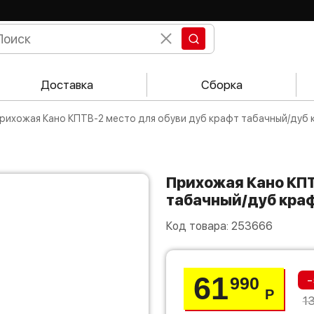
Доставка
Сборка
Прихожая Кано КПТВ-2 место для обуви дуб крафт табачный/дуб
Прихожая Кано КПТВ-2 место для обуви дуб крафт
табачный/дуб кра
Код товара:
253666
61
-
990
Р
1