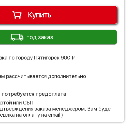
Купить
под заказ
вка по городу
Пятигорск
900
₽
ем рассчитывается дополнительно
з потребуется предоплата
артой или СБП
подтверждения заказа менеджером, Вам будет
сылка на оплату на email )