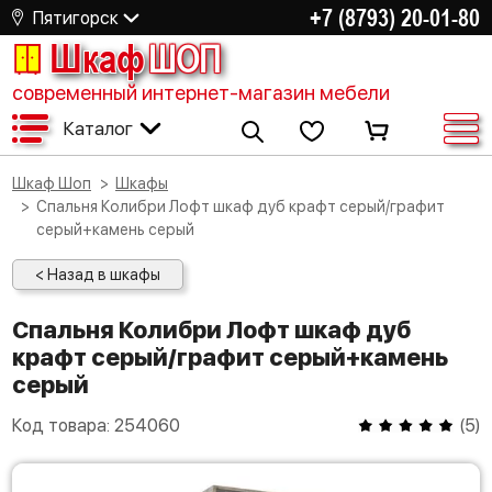
+7 (8793) 20-01-80
Пятигорск
Шкаф
ШОП
современный интернет-магазин мебели
Каталог
Шкаф Шоп
Шкафы
Спальня Колибри Лофт шкаф дуб крафт серый/графит
серый+камень серый
< Назад в шкафы
Спальня Колибри Лофт шкаф дуб
крафт серый/графит серый+камень
серый
Код товара:
254060
(
5
)