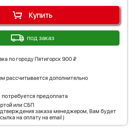
Купить
под заказ
вка по городу
Пятигорск
900
₽
ем рассчитывается дополнительно
з потребуется предоплата
артой или СБП
подтверждения заказа менеджером, Вам будет
сылка на оплату на email )