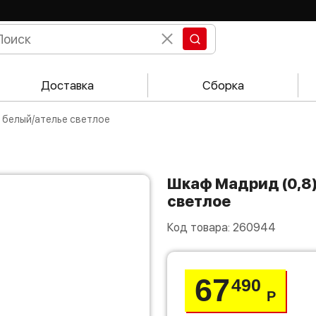
Доставка
Сборка
ла белый/ателье светлое
Шкаф Мадрид (0,8) с 2 ящ. без зеркала белый/ателье
светлое
Код товара:
260944
67
490
Р