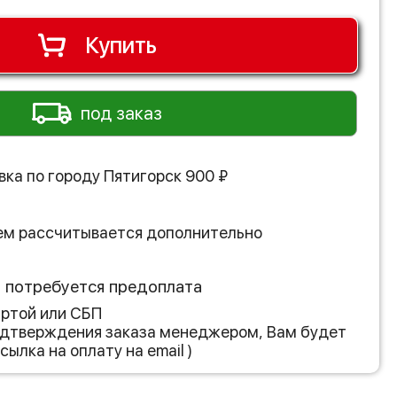
Купить
под заказ
вка по городу
Пятигорск
900
₽
ем рассчитывается дополнительно
з потребуется предоплата
артой или СБП
подтверждения заказа менеджером, Вам будет
сылка на оплату на email )