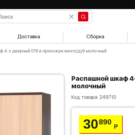
Доставка
Сборка
аф 4-х дверный 016 в прихожую венге/дуб молочный
Распашной шкаф 4-х дверный 016 в прихожую венге/дуб
молочный
Код товара:
249710
30
890
Р