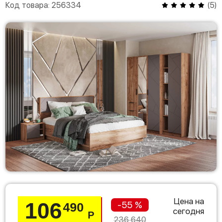
Код товара:
256334
(
5
)
Цена на
106
-55 %
490
сегодня
Р
236 640