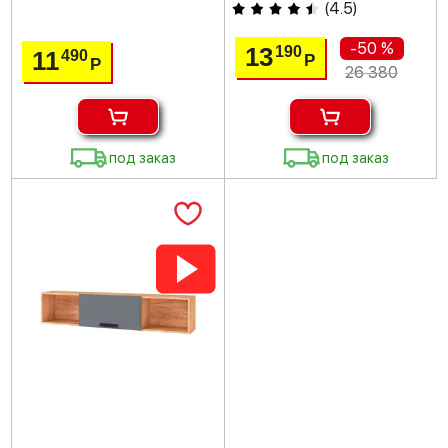
(
4.5
)
-50 %
13
190
11
490
Р
Р
26 380
под заказ
под заказ