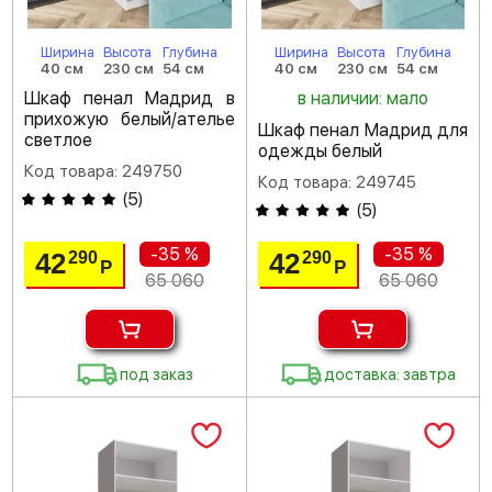
Ширина
Высота
Глубина
Ширина
Высота
Глубина
40 см
230 см
54 см
40 см
230 см
54 см
Шкаф пенал Мадрид в
в наличии: мало
прихожую белый/ателье
Шкаф пенал Мадрид для
светлое
одежды белый
Код товара: 249750
Код товара: 249745
(
5
)
(
5
)
-35 %
-35 %
42
42
290
290
Р
Р
65 060
65 060
под заказ
доставка: завтра