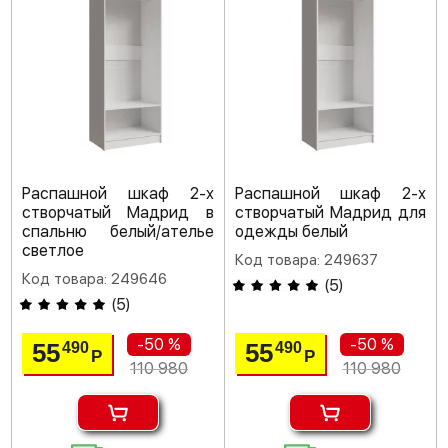
Распашной шкаф 2-х
Распашной шкаф 2-х
створчатый Мадрид в
створчатый Мадрид для
спальню белый/ателье
одежды белый
светлое
Код товара: 249637
Код товара: 249646
(
5
)
(
5
)
-50 %
-50 %
55
55
490
490
Р
Р
110 980
110 980