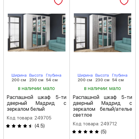
Ширина
Высота
Глубина
Ширина
Высота
Глубина
200 см
230 см
54 см
200 см
230 см
54 см
в наличии: мало
в наличии: мало
Распашной шкаф 5-ти
Распашной шкаф 5-ти
дверный Мадрид с
дверный Мадрид с
зеркалом белый
зеркалом белый/ателье
светлое
Код товара: 249705
Код товара: 249712
(
4.5
)
(
5
)