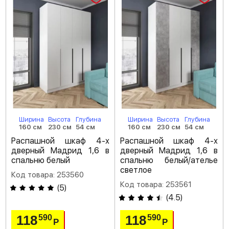
Ширина
Высота
Глубина
Ширина
Высота
Глубина
160 см
230 см
54 см
160 см
230 см
54 см
Распашной шкаф 4-х
Распашной шкаф 4-х
дверный Мадрид 1,6 в
дверный Мадрид 1,6 в
спальню белый
спальню белый/ателье
светлое
Код товара: 253560
Код товара: 253561
(
5
)
(
4.5
)
118
118
590
590
Р
Р