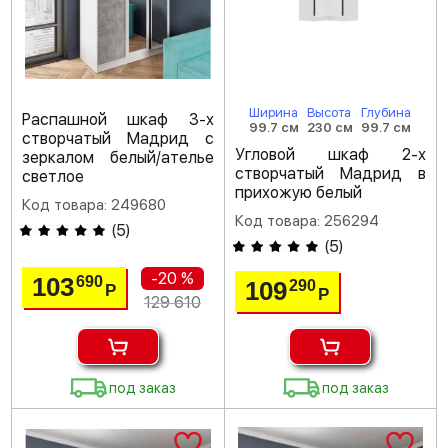
Ширина
Высота
Глубина
Распашной шкаф 3-х
99.7 см
230 см
99.7 см
створчатый Мадрид с
Угловой шкаф 2-х
зеркалом белый/ателье
створчатый Мадрид в
светлое
прихожую белый
Код товара: 249680
Код товара: 256294
(
5
)
(
5
)
-20 %
103
690
109
290
Р
Р
129 610
под заказ
под заказ