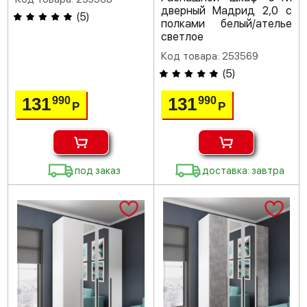
дверный Мадрид 2,0 с
(
5
)
полками белый/ателье
светлое
Код товара: 253569
(
5
)
131
131
990
990
Р
Р
под заказ
доставка: завтра