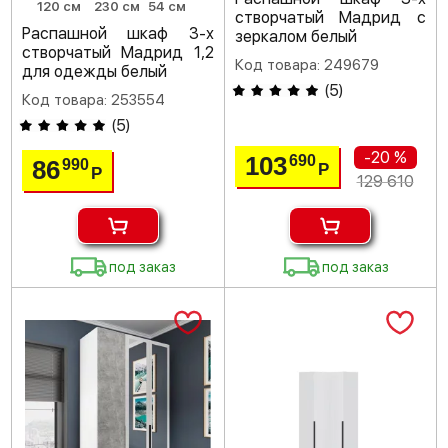
120 см
230 см
54 см
створчатый Мадрид с
Распашной шкаф 3-х
зеркалом белый
створчатый Мадрид 1,2
Код товара: 249679
для одежды белый
(
5
)
Код товара: 253554
(
5
)
-20 %
103
690
86
990
Р
Р
129 610
под заказ
под заказ