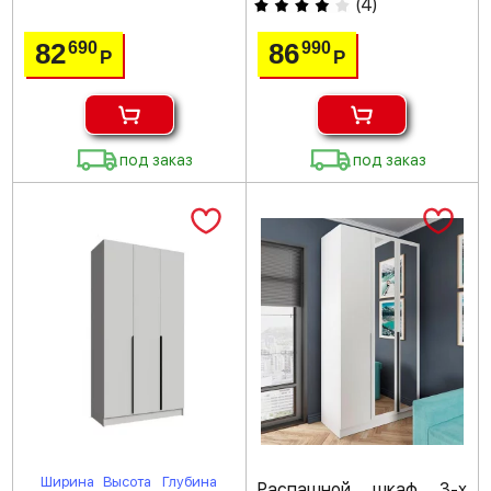
(
4
)
82
86
690
990
Р
Р
под заказ
под заказ
Ширина
Высота
Глубина
Распашной шкаф 3-х