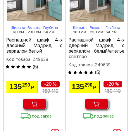
Ширина
Высота
Глубина
Ширина
Высота
Глубина
160 см
230 см
54 см
160 см
230 см
54 см
Распашной шкаф 4-х
Распашной шкаф 4-х
дверный Мадрид с
дверный Мадрид с
зеркалом белый
зеркалом белый/ателье
светлое
Код товара: 249638
Код товара: 249639
(
5
)
(
5
)
-20 %
-20 %
135
135
290
290
Р
Р
169 110
169 110
под заказ
под заказ