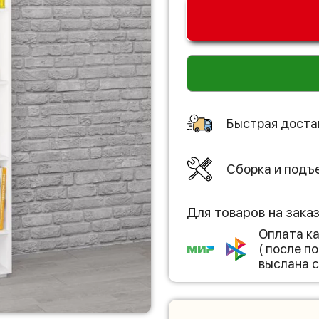
Быстрая доста
Сборка и подъ
Для товаров на зака
Оплата к
( после 
выслана с