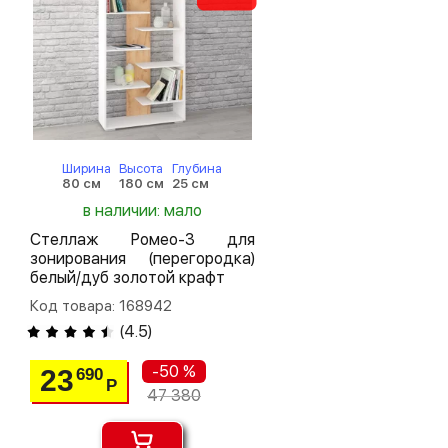
Ширина
Высота
Глубина
80 см
180 см
25 см
в наличии: мало
Стеллаж Ромео-3 для
зонирования (перегородка)
белый/дуб золотой крафт
Код товара: 168942
(
4.5
)
-50 %
23
690
Р
47 380