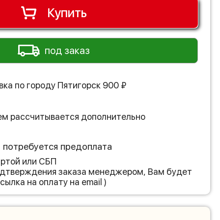
Купить
под заказ
вка по городу
Пятигорск
900
₽
ем рассчитывается дополнительно
з потребуется предоплата
артой или СБП
подтверждения заказа менеджером, Вам будет
сылка на оплату на email )