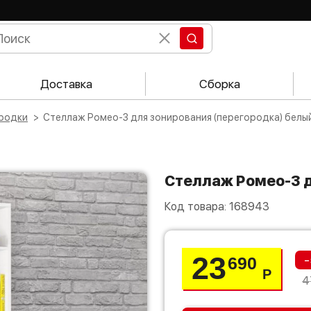
Доставка
Сборка
ородки
Стеллаж Ромео-3 для зонирования (перегородка) белы
Стеллаж Ромео-3 
Код товара:
168943
23
-
690
Р
4