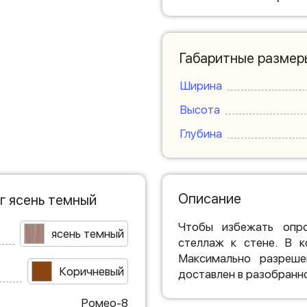
Габаритные размер
Ширина
Высота
Глубина
Описание
г ясень темный
Чтобы избежать опро
ясень темный
стеллаж к стене. В к
Максимально разреше
Коричневый
доставлен в разобранн
Ромео-8