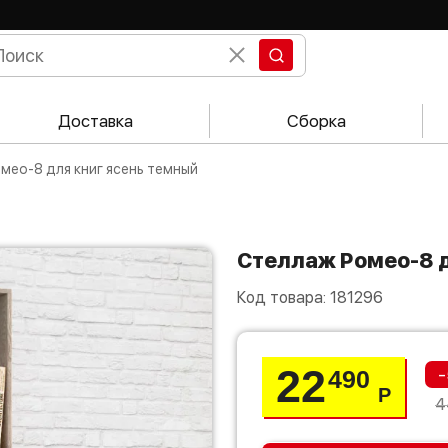
Доставка
Сборка
омео-8 для книг ясень темный
Стеллаж Ромео-8 
Код товара:
181296
22
-
490
Р
4