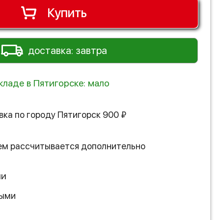
Купить
доставка: завтра
кладе в Пятигорске: мало
вка по городу
Пятигорск
900
₽
ем рассчитывается дополнительно
ии
ными