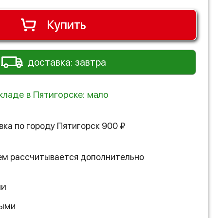
Купить
доставка: завтра
кладе в Пятигорске: мало
вка по городу
Пятигорск
900
₽
ем рассчитывается дополнительно
ии
ными