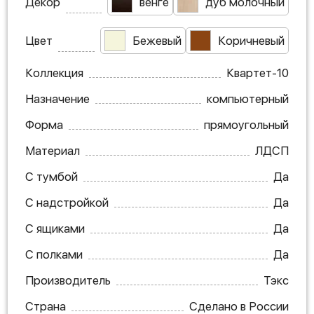
Декор
венге
дуб молочный
Цвет
Бежевый
Коричневый
Коллекция
Квартет-10
Назначение
компьютерный
Форма
прямоугольный
Материал
ЛДСП
С тумбой
Да
С надстройкой
Да
С ящиками
Да
С полками
Да
Производитель
Тэкс
Страна
Сделано в России