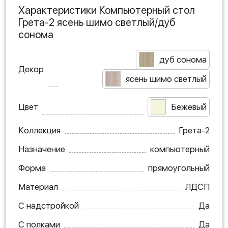
Характеристики Компьютерный стол
Грета-2 ясень шимо светлый/дуб
сонома
дуб сонома
Декор
ясень шимо светлый
Цвет
Бежевый
Коллекция
Грета-2
Назначение
компьютерный
Форма
прямоугольный
Материал
ЛДСП
С надстройкой
Да
С полками
Да