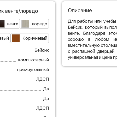
Описание
к венге/лоредо
Для работы или учебы
венге
лоредо
Бейсик, который выпол
венге. Благодаря эт
евый
Коричневый
хорошо в любом инт
вместительную столешн
Бейсик
с распашной дверцей 
универсальная и цена п
компьютерный
прямоугольный
ЛДСП
Да
Да
ЛДСП