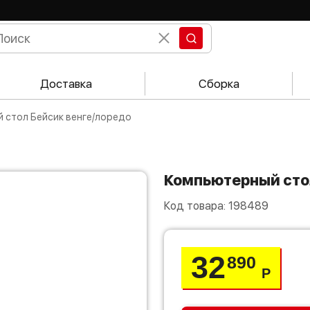
Доставка
Сборка
й стол Бейсик венге/лоредо
Компьютерный сто
Код товара:
198489
32
890
Р