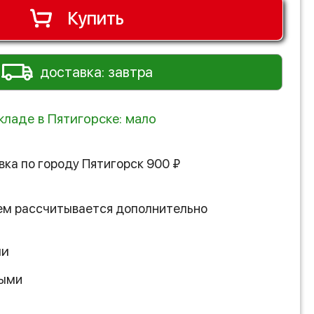
Купить
доставка: завтра
кладе в Пятигорске: мало
вка по городу
Пятигорск
900
₽
ем рассчитывается дополнительно
ии
ными