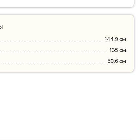
ы
144.9 см
135 см
50.6 см