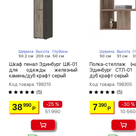
Ширина
Высота
Глубина
Ширина
Высота
Г
50.2 см
200 см
50 см
50 см
51 см
3
Шкаф пенал Эдинбург ШК-01
Полка-стеллаж (на
для одежды железный
Эдинбург СТЛ-01 
камень/дуб крафт серый
дуб крафт серый
Код товара: 198310
Код товара: 198305
(
5
)
(
5
)
-25 %
-30 %
38
7
990
390
Р
Р
51 990
10 560