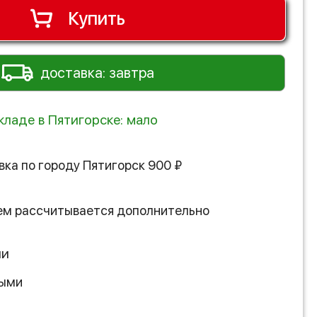
Купить
доставка: завтра
кладе в Пятигорске: мало
вка по городу
Пятигорск
900
₽
ем рассчитывается дополнительно
ии
ными