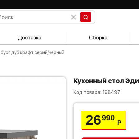
Доставка
Сборка
нбург дуб крафт серый/черный
Кухонный стол Эд
Код товара:
198497
26
990
Р