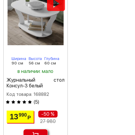
Ширина
Высота
Глубина
90 см
56 см
60 см
в наличии: мало
Журнальный стол
Консул-3 белый
Код товара: 168882
(
5
)
-50 %
13
990
Р
27 980