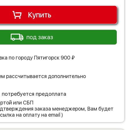
Купить
под заказ
вка по городу
Пятигорск
900
₽
ем рассчитывается дополнительно
з потребуется предоплата
артой или СБП
подтверждения заказа менеджером, Вам будет
сылка на оплату на email )