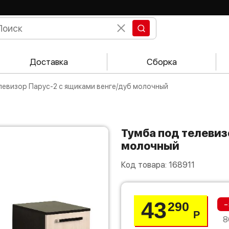
Доставка
Сборка
елевизор Парус-2 с ящиками венге/дуб молочный
Тумба под телевизор Парус-2 с ящиками венге/дуб
молочный
Код товара:
168911
43
-
290
Р
8