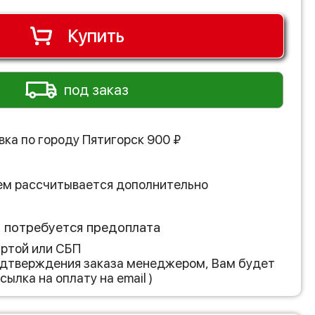
Купить
под заказ
вка по городу
Пятигорск
900
₽
ем рассчитывается дополнительно
з потребуется предоплата
артой или СБП
подтверждения заказа менеджером, Вам будет
сылка на оплату на email )