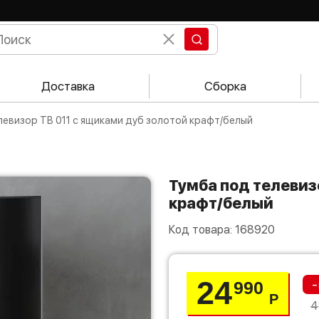
Доставка
Сборка
елевизор ТВ 011 с ящиками дуб золотой крафт/белый
Тумба под телевизор ТВ 011 с ящиками дуб золотой
крафт/белый
Код товара:
168920
24
-
990
Р
4