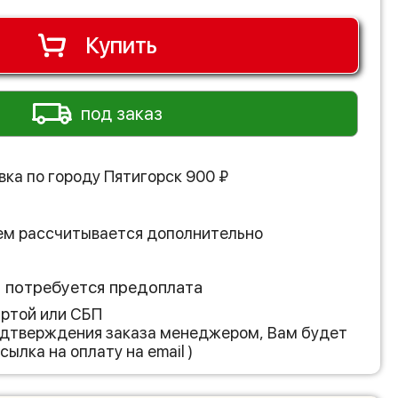
Купить
под заказ
вка по городу
Пятигорск
900
₽
ем рассчитывается дополнительно
з потребуется предоплата
артой или СБП
подтверждения заказа менеджером, Вам будет
сылка на оплату на email )