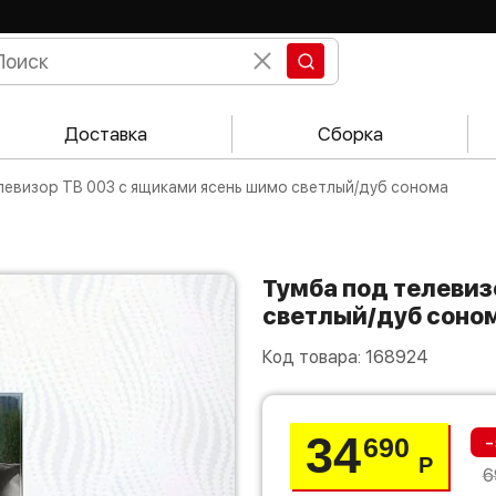
Доставка
Сборка
елевизор ТВ 003 с ящиками ясень шимо светлый/дуб сонома
Тумба под телевизор ТВ 003 с ящиками ясень шимо
светлый/дуб соно
Код товара:
168924
34
-
690
Р
6