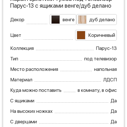
Парус-13 с ящиками венге/дуб делано
Декор
венге
дуб делано
Цвет
Коричневый
Коллекция
Парус-13
Тип
под телевизор
Место расположения
напольная
Материал
ЛДСП
Куда можно поставить
в комнату, в офис
С ящиками
Да
На высоких ножках
Да
С дверцами
Да