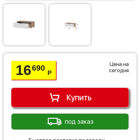
Цена на
16
690
сегодня
Р
Купить
под заказ