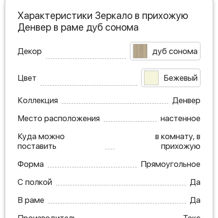
Характеристики Зеркало в прихожую
Денвер в раме дуб сонома
Декор
дуб сонома
Цвет
Бежевый
Коллекция
Денвер
Место расположения
настенное
Куда можно
в комнату, в
поставить
прихожую
Форма
Прямоугольное
С полкой
Да
В раме
Да