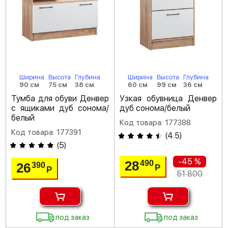
Ширина
Высота
Глубина
Ширина
Высота
Глубина
90 см
75 см
38 см
60 см
99 см
36 см
Тумба для обуви Денвер
Узкая обувница Денвер
с ящиками дуб сонома/
дуб сонома/белый
белый
Код товара: 177388
Код товара: 177391
(
4.5
)
(
5
)
-45 %
28
490
26
390
Р
Р
51 800
под заказ
под заказ