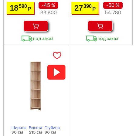
-45 %
-50 %
18
27
590
390
Р
Р
33 800
54 780
под заказ
под заказ
Ширина
Высота
Глубина
36 см
215 см
36 см