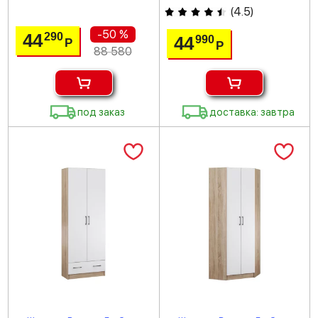
(
4.5
)
-50 %
44
290
44
990
Р
Р
88 580
под заказ
доставка: завтра