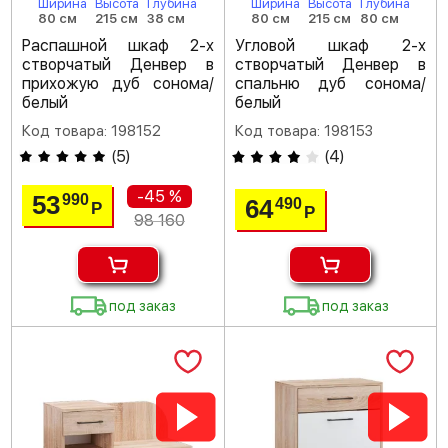
Ширина
Высота
Глубина
Ширина
Высота
Глубина
80 см
215 см
38 см
80 см
215 см
80 см
Распашной шкаф 2-х
Угловой шкаф 2-х
створчатый Денвер в
створчатый Денвер в
прихожую дуб сонома/
спальню дуб сонома/
белый
белый
Код товара: 198152
Код товара: 198153
(
5
)
(
4
)
-45 %
53
990
64
490
Р
Р
98 160
под заказ
под заказ