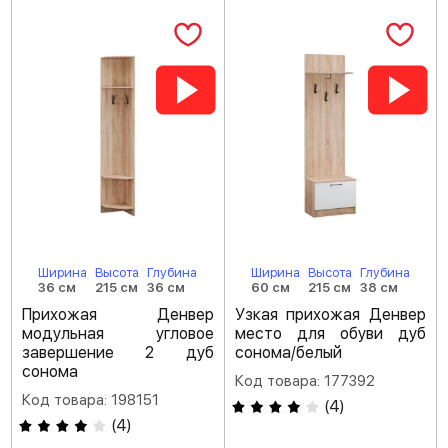
Ширина
Высота
Глубина
Ширина
Высота
Глубина
36 см
215 см
36 см
60 см
215 см
38 см
Прихожая Денвер
Узкая прихожая Денвер
модульная угловое
место для обуви дуб
завершение 2 дуб
сонома/белый
сонома
Код товара: 177392
Код товара: 198151
(
4
)
(
4
)