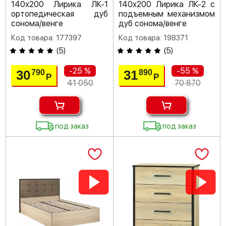
140х200 Лирика ЛК-1
140х200 Лирика ЛК-2 с
ортопедическая дуб
подъемным механизмом
сонома/венге
дуб сонома/венге
Код товара: 177397
Код товара: 198371
(
5
)
(
5
)
-25 %
-55 %
30
31
790
890
Р
Р
41 050
70 870
под заказ
под заказ