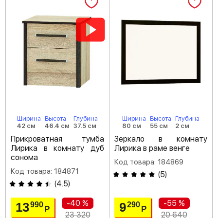
Ширина
Высота
Глубина
Ширина
Высота
Глубина
42 см
46.4 см
37.5 см
80 см
55 см
2 см
Прикроватная тумба
Зеркало в комнату
Лирика в комнату дуб
Лирика в раме венге
сонома
Код товара: 184869
Код товара: 184871
(
5
)
(
4.5
)
-40 %
-55 %
13
9
990
290
Р
Р
23 320
20 640