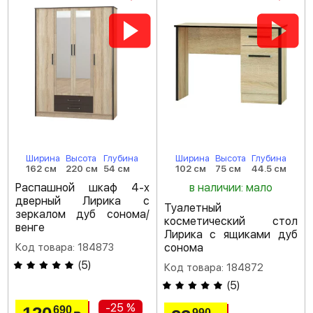
Ширина
Высота
Глубина
Ширина
Высота
Глубина
162 см
220 см
54 см
102 см
75 см
44.5 см
Распашной шкаф 4-х
в наличии: мало
дверный Лирика с
Туалетный
зеркалом дуб сонома/
косметический стол
венге
Лирика с ящиками дуб
Код товара: 184873
сонома
(
5
)
Код товара: 184872
(
5
)
-25 %
690
990