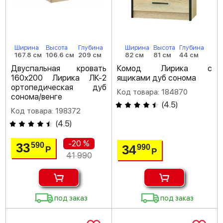
Ширина
Высота
Глубина
Ширина
Высота
Глубина
167.8 см
106.6 см
209 см
82 см
81 см
44 см
Двуспальная кровать
Комод Лирика с
160х200 Лирика ЛК-2
ящиками дуб сонома
ортопедическая дуб
Код товара: 184870
сонома/венге
(
4.5
)
Код товара: 198372
(
4.5
)
-20 %
33
590
34
990
Р
Р
41 990
под заказ
под заказ