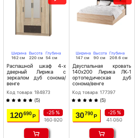
Ширина
Высота
Глубина
Ширина
Высота
Глубина
162 см
220 см
54 см
147 см
90 см
208.6 см
Распашной шкаф 4-х
Двуспальная кровать
дверный Лирика с
140х200 Лирика ЛК-1
зеркалом дуб сонома/
ортопедическая дуб
венге
сонома/венге
Код товара: 184873
Код товара: 177397
(
5
)
(
5
)
-25 %
-25 %
120
30
690
790
Р
Р
160 920
41 050