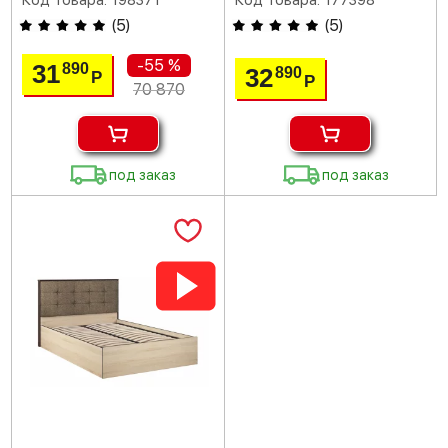
Код товара: 198371
Код товара: 177398
(
5
)
(
5
)
-55 %
31
890
32
890
Р
Р
70 870
под заказ
под заказ